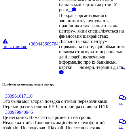
банківської картки жертви. У
розм
...
Шахраї з організованого
злочинного угрупування,
працівники так званого «кол-
центру», який спеціалізується на
фінансових шахрайствах.
Діяльність «кол-центру»
+380443609764
негативная
спрямована на те, щоб обманним
шляхом отримувати персональні
дані людей, включаючи
інформацію про їх банківські
картки — номери, терміни дії та
...
Наиболее комментируемые номера
+380961017110
Это была моя вторая поездка с этими перевозчиками.
27
Первый раз поставила 10/10, второй раз ставлю 11/10
+380979940946
Це негідник. Намагається розвести на гроші.
Неадекватний. Проводить акції нічних телефонний
22
дзвінків. Погрожував. Шахрай. Представлявся як