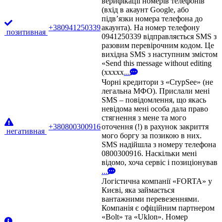
верифікації номерів телефонів
(вхід в акаунт Google, або
підв’язки номера телефона до
+380941250339
акаунта). На номер телефону
позитивная
0941250339 відправляється SMS з
разовим перевірочним кодом. Це
вихідна SMS з наступним змістом
«Send this message without editing
(xxxxx
...
Чорні кредитори з «CrypSee» (не
легальна МФО). Прислали мені
SMS – повідомлення, що якась
невідома мені особа дала право
стягнення з мене та мого
+380800300916
оточення (!) в рахунок закриття
негативная
мого боргу за позикою в них.
SMS надійшла з номеру телефона
0800300916. Наскільки мені
відомо, хоча сервіс і позиціонував
...
Логістична компанії «FORTA» у
Києві, яка займається
вантажними перевезеннями.
Компанія є офіційним партнером
«Bolt» та «Uklon». Номер