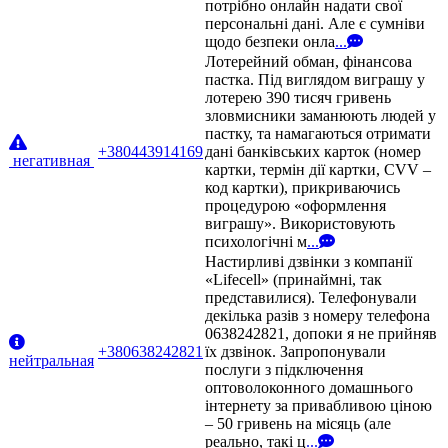
потрібно онлайн надати свої
персональні дані. Але є сумніви
щодо безпеки онла
...
Лотерейний обман, фінансова
пастка. Під виглядом виграшу у
лотерею 390 тисяч гривень
зловмисники заманюють людей у
пастку, та намагаються отримати
+380443914169
дані банківських карток (номер
негативная
картки, термін дії картки, CVV –
код картки), прикриваючись
процедурою «оформлення
виграшу». Використовують
психологічні м
...
Настирливі дзвінки з компанії
«Lifecell» (принаймні, так
представилися). Телефонували
декілька разів з номеру телефона
0638242821, допоки я не прийняв
+380638242821
їх дзвінок. Запропонували
нейтральная
послуги з підключення
оптоволоконного домашнього
інтернету за привабливою ціною
– 50 гривень на місяць (але
реально, такі ц
...