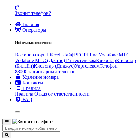
Звонит телефон?
Главная
Операторы
Мобильные операторы:
Все операторы
Lifecell Лайф
PEOPLEnet
Vodafone MTC
Vodafone МТС (Джинс)
Интертелеком
Киевстар
Киевстар
(Билайн)
Киевстар (Диджус)
Укртелеком
Телефон
8800
Стационарный телефон
Удаление номера
Контакты
Правила
Правила
Отказ от ответственности
FAQ