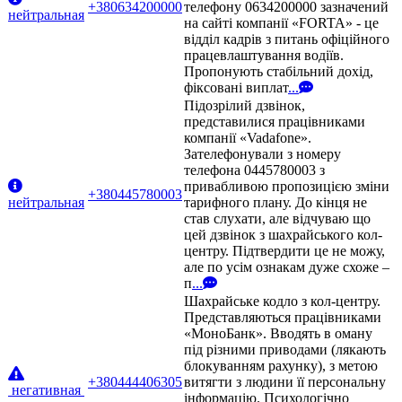
+380634200000
телефону 0634200000 зазначений
нейтральная
на сайті компанії «FORTA» - це
відділ кадрів з питань офіційного
працевлаштування водіїв.
Пропонують стабільний дохід,
фіксовані виплат
...
Підозрілий дзвінок,
представилися працівниками
компанії «Vadafone».
Зателефонували з номеру
телефона 0445780003 з
привабливою пропозицією зміни
+380445780003
нейтральная
тарифного плану. До кінця не
став слухати, але відчуваю що
цей дзвінок з шахрайського кол-
центру. Підтвердити це не можу,
але по усім ознакам дуже схоже –
п
...
Шахрайське кодло з кол-центру.
Представляються працівниками
«МоноБанк». Вводять в оману
під різними приводами (лякають
блокуванням рахунку), з метою
+380444406305
витягти з людини її персональну
негативная
інформацію. Психологічно