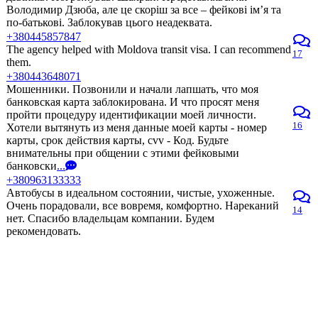
Володимир Дзюба, але це скоріш за все – фейкові ім’я та
по-батькові. Заблокував цього неадеквата.
+380445857847
The agency helped with Moldova transit visa. I can recommend
17
them.
+380443648071
Мошенники. Позвонили и начали лапшать, что моя
банковская карта заблокирована. И что просят меня
пройти процедуру идентификации моей личности.
16
Хотели вытянуть из меня данные моей карты - номер
карты, срок действия карты, cvv - Код. Будьте
внимательны при общении с этими фейковыми
банковски
...
+380963133333
Автобусы в идеальном состоянии, чистые, ухоженные.
Очень порадовали, все вовремя, комфортно. Нареканий
14
нет. Спасибо владельцам компании. Будем
рекомендовать.