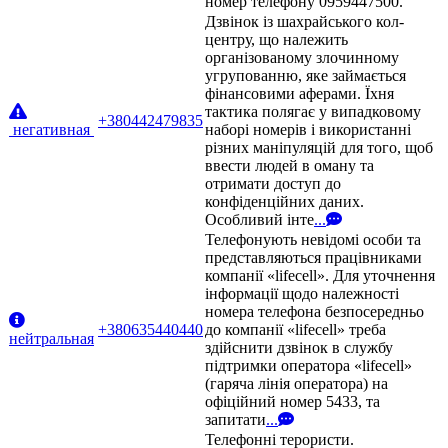
номер телефону 0959447500.
Дзвінок із шахрайського кол-
центру, що належить
організованому злочинному
угрупованню, яке займається
фінансовими аферами. Їхня
тактика полягає у випадковому
+380442479835
негативная
наборі номерів і використанні
різних маніпуляцій для того, щоб
ввести людей в оману та
отримати доступ до
конфіденційних даних.
Особливий інте
...
Телефонують невідомі особи та
представляються працівниками
компанії «lifecell». Для уточнення
інформації щодо належності
номера телефона безпосередньо
+380635440440
до компанії «lifecell» треба
нейтральная
здійснити дзвінок в службу
підтримки оператора «lifecell»
(гаряча лінія оператора) на
офіційний номер 5433, та
запитати
...
Телефонні терористи.