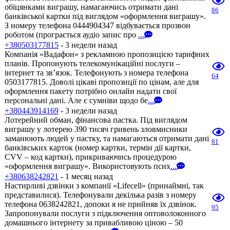
обіцянками виграшу, намагаючись отримати дані
86
банківської картки під виглядом «оформлення виграшу».
З номеру телефона 0444904347 відбувається прозвон
роботом (програється аудіо запис про
...
+380503177815
- 3 недели назад
Компанія «Вадафон» з рекламною пропозицією тарифних
планів. Пропонують телекомунікаційні послуги –
інтернет та зв’язок. Телефонують з номера телефона
64
0503177815. Доволі цікаві пропозиції по цінам, але для
оформлення пакету потрібно онлайн надати свої
персональні дані. Але є сумніви щодо бе
...
+380443914169
- 3 недели назад
Лотерейний обман, фінансова пастка. Під виглядом
виграшу у лотерею 390 тисяч гривень зловмисники
заманюють людей у пастку, та намагаються отримати дані
81
банківських карток (номер картки, термін дії картки,
CVV – код картки), прикриваючись процедурою
«оформлення виграшу». Використовують псих
...
+380638242821
- 1 месяц назад
Настирливі дзвінки з компанії «Lifecell» (принаймні, так
представилися). Телефонували декілька разів з номеру
телефона 0638242821, допоки я не прийняв їх дзвінок.
95
Запропонували послуги з підключення оптоволоконного
домашнього інтернету за привабливою ціною – 50