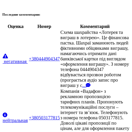
Последние комментарии:
Оценка
Номер
Комментарий
Схема шахрайства «Лотерея та
виграш в лотерею». Це фінансова
пастка. Шахраї заманюють людей
фіктивними обіцянками виграшу,
намагаючись отримати дані
+380444904347
банківської картки під виглядом
негативная
«оформлення виграшу». З номеру
телефона 0444904347
відбувається прозвон роботом
(програється аудіо запис про
виграш у с
...
Компанія «Вадафон» з
рекламною пропозицією
тарифних планів. Пропонують
телекомунікаційні послуги –
інтернет та зв’язок. Телефонують
+380503177815
з номера телефона 0503177815.
нейтральная
Доволі цікаві пропозиції по
цінам, але для оформлення пакету