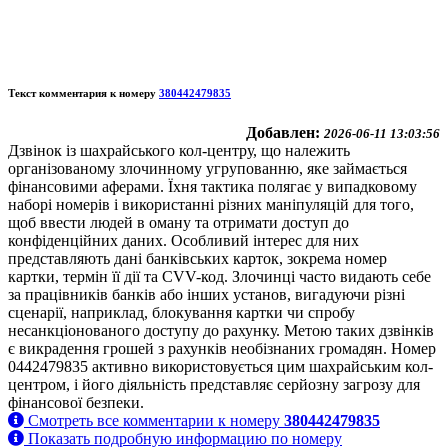
Текст комментария к номеру
380442479835
Добавлен:
2026-06-11 13:03:56
Дзвінок із шахрайського кол-центру, що належить
організованому злочинному угрупованню, яке займається
фінансовими аферами. Їхня тактика полягає у випадковому
наборі номерів і використанні різних маніпуляцій для того,
щоб ввести людей в оману та отримати доступ до
конфіденційних даних. Особливий інтерес для них
представляють дані банківських карток, зокрема номер
картки, термін її дії та CVV-код. Злочинці часто видають себе
за працівників банків або інших установ, вигадуючи різні
сценарії, наприклад, блокування картки чи спробу
несанкціонованого доступу до рахунку. Метою таких дзвінків
є викрадення грошей з рахунків необізнаних громадян. Номер
0442479835 активно використовується цим шахрайським кол-
центром, і його діяльність представляє серйозну загрозу для
фінансової безпеки.
Смотреть все комментарии к номеру
380442479835
Показать подробную информацию по номеру