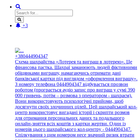
+3
Новые отзывы:
+380444904347
Схема шахрайства «Лотерея та виграш в лотерею». Це
фінансова пастка. Шахраї заманюють людей фіктивними
обіцянками виграшу, намагаючись отримати дані
банківської картки під виглядом «оформлення виграшу».
З номеру телефона 0444904347 відбувається прозвон
роботом (програється аудіо запис про виграш у сумі 390
000 гривень, потім – розмова з оператором - шахраєм).
Вони використовують психологічні прийоми, щоб
досягнути своїх злочинних цілей. Цей шахрайський кол-
центр використовує вигадані історії і скрипти розмов
для отримання персональних даних та подальшого
онлайн-зняття всіх коштів з картки жертви. Один із
номерів цього шахрайського кол-центру - 0444904347.
Спілкування з цим номером несе значний ризик втрати