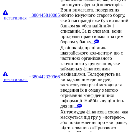
виконують функції колекторів.
Вони вимагають повернення
+380445810085
нібито існуючого старого боргу,
негативная
який насправді вже був визнаний
банком як «безнадійний» і
списаний. За їх словами, вони
придбали право вимоги за цим
боргом у банку
...
Дзвінок від працівника
шахрайського кол-центру, що є
частиною організованого
злочинного угрупування, яке
займається фінансовими
махінаціями. Телефонують на
+380442329966
негативная
випадкові номери людей,
застосовуючи різні методи для
введення їх в оману з метою
отримання конфіденційної
інформації. Найбільшу цінність
для ни
...
Хитромудра фінансова схема, яка
маскується під гру у «лотерею»,
або повідомлення про «виграш»,
від так званого «Призового