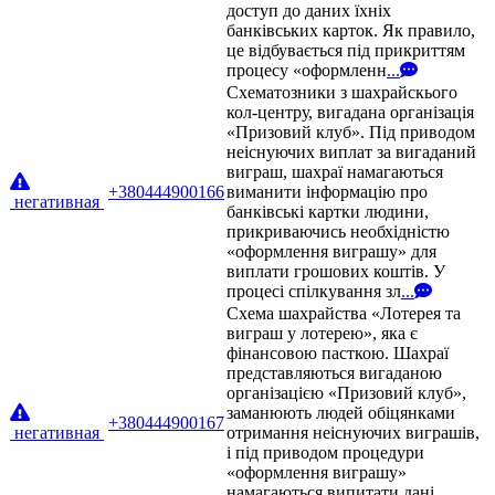
доступ до даних їхніх
банківських карток. Як правило,
це відбувається під прикриттям
процесу «оформленн
...
Схематозники з шахрайскього
кол-центру, вигадана організація
«Призовий клуб». Під приводом
неіснуючих виплат за вигаданий
виграш, шахраї намагаються
+380444900166
виманити інформацію про
негативная
банківські картки людини,
прикриваючись необхідністю
«оформлення виграшу» для
виплати грошових коштів. У
процесі спілкування зл
...
Схема шахрайства «Лотерея та
виграш у лотерею», яка є
фінансовою пасткою. Шахраї
представляються вигаданою
організацією «Призовий клуб»,
заманюють людей обіцянками
+380444900167
негативная
отримання неіснуючих виграшів,
і під приводом процедури
«оформлення виграшу»
намагаються випитати дані