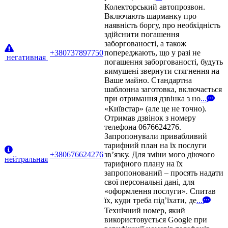
Колекторський автопрозвон.
Включають шарманку про
наявність боргу, про необхідність
здійснити погашення
заборгованості, а також
+380737897750
попереджають, що у разі не
негативная
погашення заборгованості, будуть
вимушені звернути стягнення на
Ваше майно. Стандартна
шаблонна заготовка, включається
при отримання дзвінка з но
...
«Київстар» (але це не точно).
Отримав дзвінок з номеру
телефона 0676624276.
Запропонували привабливий
тарифний план на їх послуги
+380676624276
зв’язку. Для зміни мого діючого
нейтральная
тарифного плану на їх
запропонований – просять надати
свої персональні дані, для
«оформлення послуги». Спитав
їх, куди треба під’їхати, де
...
Технічний номер, який
використовується Google при