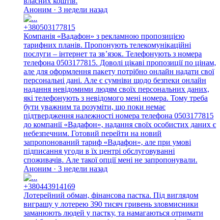
власних коштів.
Аноним · 3 недели назад
+380503177815
Компанія «Вадафон» з рекламною пропозицією
тарифних планів. Пропонують телекомунікаційні
послуги – інтернет та зв’язок. Телефонують з номера
телефона 0503177815. Доволі цікаві пропозиції по цінам,
але для оформлення пакету потрібно онлайн надати свої
персональні дані. Але є сумніви щодо безпеки онлайн
надання невідомими людям своїх персональних даних,
які телефонують з невідомого мені номера. Тому треба
бути уважним та розуміти, що поки немає
підтвердження належності номера телефона 0503177815
до компанії «Вадафон», надання своїх особистих даних є
небезпечним. Готовий перейти на новий
запропонований тариф «Вадафон», але при умові
підписання угоди в їх центрі обслуговуванні
споживачів. Але такої опції мені не запропонували.
Аноним · 3 недели назад
+380443914169
Лотерейний обман, фінансова пастка. Під виглядом
виграшу у лотерею 390 тисяч гривень зловмисники
заманюють людей у пастку, та намагаються отримати