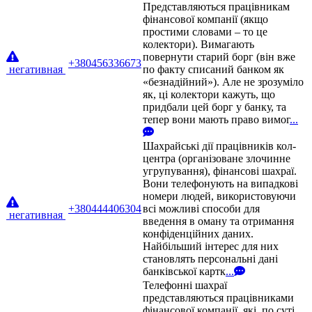
Представляються працівникам
фінансової компанії (якщо
простими словами – то це
колектори). Вимагають
повернути старий борг (він вже
+380456336673
негативная
по факту списаний банком як
«безнадійний»). Але не зрозуміло
як, ці колектори кажуть, що
придбали цей борг у банку, та
тепер вони мають право вимог
...
Шахрайські дії працівників кол-
центра (організоване злочинне
угрупування), фінансові шахраї.
Вони телефонують на випадкові
номери людей, використовуючи
+380444406304
всі можливі способи для
негативная
введення в оману та отримання
конфіденційних даних.
Найбільший інтерес для них
становлять персональні дані
банківської картк
...
Телефонні шахраї
представляються працівниками
фінансової компанії, які, по суті,