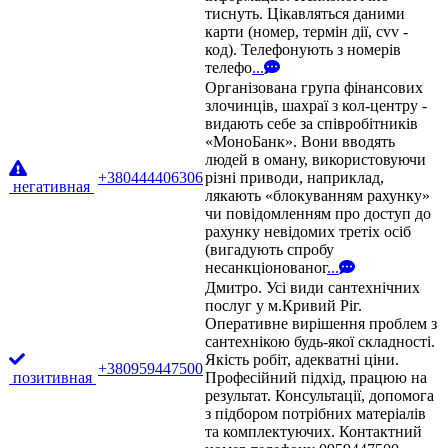
тиснуть. Цікавляться даними
карти (номер, термін дії, cvv -
код). Телефонують з номерів
телефо
...
Організована група фінансових
злочинців, шахраї з кол-центру -
видають себе за співробітників
«МоноБанк». Вони вводять
людей в оману, використовуючи
+380444406306
різні приводи, наприклад,
негативная
лякають «блокуванням рахунку»
чи повідомленням про доступ до
рахунку невідомих третіх осіб
(вигадують спробу
несанкціонованог
...
Дмитро. Усі види сантехнічних
послуг у м.Кривий Ріг.
Оперативне вирішення проблем з
сантехнікою будь-якої складності.
Якість робіт, адекватні ціни.
+380959447500
позитивная
Професійний підхід, працюю на
результат. Консультації, допомога
з підбором потрібних матеріалів
та комплектуючих. Контактний