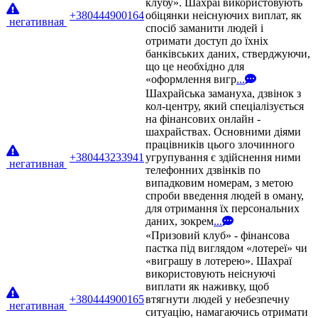
клубу». Шахраї використовують
+380444900164
обіцянки неіснуючих виплат, як
негативная
спосіб заманити людей і
отримати доступ до їхніх
банківських даних, стверджуючи,
що це необхідно для
«оформлення вигр
...
Шахрайська замануха, дзвінок з
кол-центру, який спеціалізується
на фінансових онлайн -
шахрайствах. Основними діями
працівників цього злочинного
+380443233941
угрупування є здійснення ними
негативная
телефонних дзвінків по
випадковим номерам, з метою
спроби введення людей в оману,
для отримання їх персональних
даних, зокрем
...
«Призовий клуб» - фінансова
пастка під виглядом «лотереї» чи
«виграшу в лотерею». Шахраї
використовують неіснуючі
виплати як наживку, щоб
+380444900165
втягнути людей у небезпечну
негативная
ситуацію, намагаючись отримати