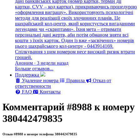
дані банківських карток (номер картки, термін дії
картки, CVV – код картки), прикриваючись процедурою
«оформлення виграшу». Використовують психологічні
методи для реалізації своїх злочинних планів. Це
шахрайський кол-центр, який користується вигаданими
легендами чи «скриптами». Їхня мета – отримати
персональні дані жертв, аби потім обманом зняти всі
кошти з їхніх карток. Один із вже «засвічених» номерів
цього шахрайського кол-центру - 0443914169.
Спілкування з цим номером несе високий ризик втрати
грошей.
Аноним · 3 недели назад
Больше отзывов...
Поддержка
Удаление номера
Правила
Отказ от
ответственности
FAQ
Контакты
Комментарий #8988 к номеру
380442479835
Отзыв #8988 о номере телефона 380442479835