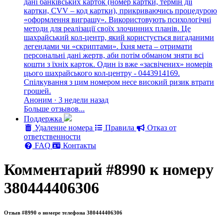
дані банківських карток (номер картки, термін дії
картки, CVV – код картки), прикриваючись процедурою
«оформлення виграшу». Використовують психологічні
методи для реалізації своїх злочинних планів. Це
шахрайський кол-центр, який користується вигаданими
легендами чи «скриптами». Їхня мета – отримати
персональні дані жертв, аби потім обманом зняти всі
кошти з їхніх карток. Один із вже «засвічених» номерів
цього шахрайського кол-центру - 0443914169.
Спілкування з цим номером несе високий ризик втрати
грошей.
Аноним · 3 недели назад
Больше отзывов...
Поддержка
Удаление номера
Правила
Отказ от
ответственности
FAQ
Контакты
Комментарий #8990 к номеру
380444406306
Отзыв #8990 о номере телефона 380444406306