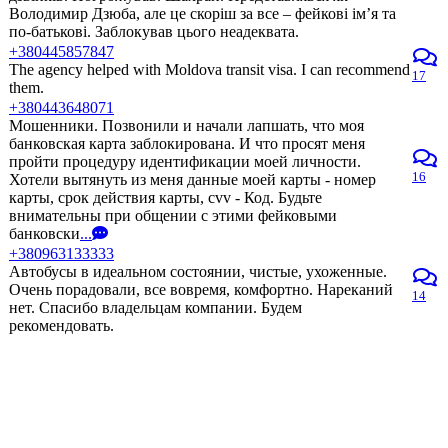
Володимир Дзюба, але це скоріш за все – фейкові ім’я та
по-батькові. Заблокував цього неадеквата.
+380445857847
The agency helped with Moldova transit visa. I can recommend
17
them.
+380443648071
Мошенники. Позвонили и начали лапшать, что моя
банковская карта заблокирована. И что просят меня
пройти процедуру идентификации моей личности.
16
Хотели вытянуть из меня данные моей карты - номер
карты, срок действия карты, cvv - Код. Будьте
внимательны при общении с этими фейковыми
банковски
...
+380963133333
Автобусы в идеальном состоянии, чистые, ухоженные.
Очень порадовали, все вовремя, комфортно. Нареканий
14
нет. Спасибо владельцам компании. Будем
рекомендовать.