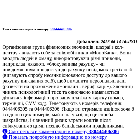
Текст комментария к номеру
380444406306
Добавлен:
2026-06-14 16:45:31
Організована група фінансових злочинців, шахраї з кол-
центру - видають себе за співробітників «МоноБанк». Вони
вводять людей в оману, використовуючи різні приводи,
наприклад, лякають «блокуванням рахунку» чи
повідомленням про доступ до рахунку невідомих третіх осіб
(вигадують спробу несанкціонованого доступу до вашого
рахунку вигаданих осіб), щоб виманити персональні дані
(розвести на проходження «онлайн - верифікації»). Злочинці
чинять психологічний тиск та одночасно намагаються
дізнатися інформацію про вашу платіжну картку (номер,
термін дії, CVV-код). Телефонують з номерів телефонів:
0444406305 та 0444406306. Якщо ви отримали дзвінок хоча б
із одного цих номерів, майте на увазі, що це спроба
шахрайства, і є значний ризик втрати коштів після
спілкування з цими псевдо банківськими працівниками.
Смотреть все комментарии к номеру
380444406306
Показать подробную информацию по номеру