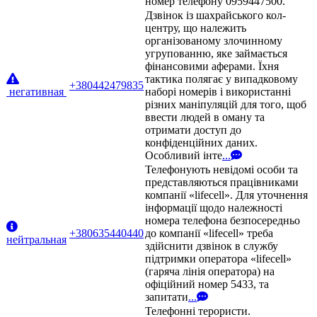
номер телефону 0959447500.
Дзвінок із шахрайського кол-
центру, що належить
організованому злочинному
угрупованню, яке займається
фінансовими аферами. Їхня
тактика полягає у випадковому
+380442479835
негативная
наборі номерів і використанні
різних маніпуляцій для того, щоб
ввести людей в оману та
отримати доступ до
конфіденційних даних.
Особливий інте
...
Телефонують невідомі особи та
представляються працівниками
компанії «lifecell». Для уточнення
інформації щодо належності
номера телефона безпосередньо
+380635440440
до компанії «lifecell» треба
нейтральная
здійснити дзвінок в службу
підтримки оператора «lifecell»
(гаряча лінія оператора) на
офіційний номер 5433, та
запитати
...
Телефонні терористи.