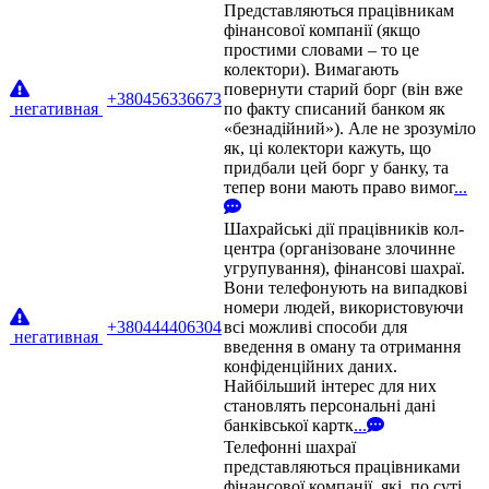
Представляються працівникам
фінансової компанії (якщо
простими словами – то це
колектори). Вимагають
повернути старий борг (він вже
+380456336673
негативная
по факту списаний банком як
«безнадійний»). Але не зрозуміло
як, ці колектори кажуть, що
придбали цей борг у банку, та
тепер вони мають право вимог
...
Шахрайські дії працівників кол-
центра (організоване злочинне
угрупування), фінансові шахраї.
Вони телефонують на випадкові
номери людей, використовуючи
+380444406304
всі можливі способи для
негативная
введення в оману та отримання
конфіденційних даних.
Найбільший інтерес для них
становлять персональні дані
банківської картк
...
Телефонні шахраї
представляються працівниками
фінансової компанії, які, по суті,