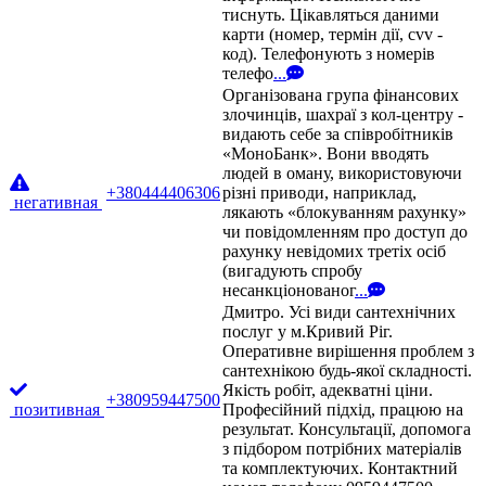
тиснуть. Цікавляться даними
карти (номер, термін дії, cvv -
код). Телефонують з номерів
телефо
...
Організована група фінансових
злочинців, шахраї з кол-центру -
видають себе за співробітників
«МоноБанк». Вони вводять
людей в оману, використовуючи
+380444406306
різні приводи, наприклад,
негативная
лякають «блокуванням рахунку»
чи повідомленням про доступ до
рахунку невідомих третіх осіб
(вигадують спробу
несанкціонованог
...
Дмитро. Усі види сантехнічних
послуг у м.Кривий Ріг.
Оперативне вирішення проблем з
сантехнікою будь-якої складності.
Якість робіт, адекватні ціни.
+380959447500
позитивная
Професійний підхід, працюю на
результат. Консультації, допомога
з підбором потрібних матеріалів
та комплектуючих. Контактний