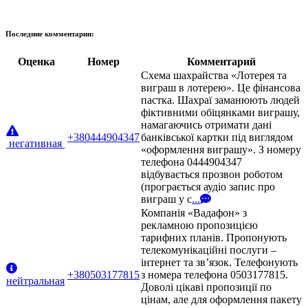
Последние комментарии:
Оценка
Номер
Комментарий
Схема шахрайства «Лотерея та
виграш в лотерею». Це фінансова
пастка. Шахраї заманюють людей
фіктивними обіцянками виграшу,
намагаючись отримати дані
+380444904347
банківської картки під виглядом
негативная
«оформлення виграшу». З номеру
телефона 0444904347
відбувається прозвон роботом
(програється аудіо запис про
виграш у с
...
Компанія «Вадафон» з
рекламною пропозицією
тарифних планів. Пропонують
телекомунікаційні послуги –
інтернет та зв’язок. Телефонують
+380503177815
з номера телефона 0503177815.
нейтральная
Доволі цікаві пропозиції по
цінам, але для оформлення пакету