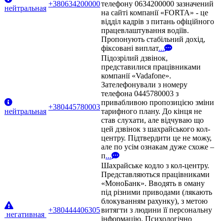
+380634200000
телефону 0634200000 зазначений
нейтральная
на сайті компанії «FORTA» - це
відділ кадрів з питань офіційного
працевлаштування водіїв.
Пропонують стабільний дохід,
фіксовані виплат
...
Підозрілий дзвінок,
представилися працівниками
компанії «Vadafone».
Зателефонували з номеру
телефона 0445780003 з
привабливою пропозицією зміни
+380445780003
нейтральная
тарифного плану. До кінця не
став слухати, але відчуваю що
цей дзвінок з шахрайського кол-
центру. Підтвердити це не можу,
але по усім ознакам дуже схоже –
п
...
Шахрайське кодло з кол-центру.
Представляються працівниками
«МоноБанк». Вводять в оману
під різними приводами (лякають
блокуванням рахунку), з метою
+380444406305
витягти з людини її персональну
негативная
інформацію. Психологічно