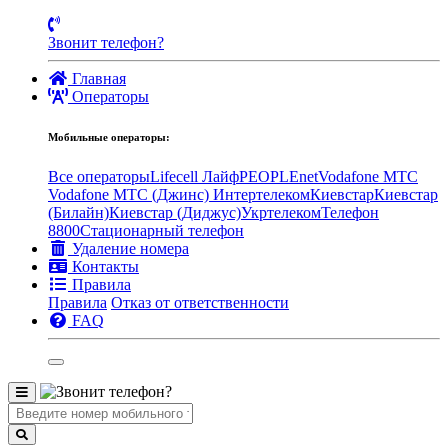
Звонит телефон?
Главная
Операторы
Мобильные операторы:
Все операторы
Lifecell Лайф
PEOPLEnet
Vodafone MTC
Vodafone МТС (Джинс)
Интертелеком
Киевстар
Киевстар
(Билайн)
Киевстар (Диджус)
Укртелеком
Телефон
8800
Стационарный телефон
Удаление номера
Контакты
Правила
Правила
Отказ от ответственности
FAQ