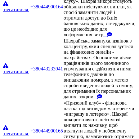
клубу». Шахраї використовують
+380444900164
обіцянки неіснуючих виплат, як
негативная
спосіб заманити людей і
отримати доступ до їхніх
банківських даних, стверджуючи,
що це необхідно для
«оформлення вигр
...
Шахрайська замануха, дзвінок з
кол-центру, який спеціалізується
на фінансових онлайн -
шахрайствах. Основними діями
працівників цього злочинного
+380443233941
угрупування є здійснення ними
негативная
телефонних дзвінків по
випадковим номерам, з метою
спроби введення людей в оману,
для отримання їх персональних
даних, зокрем
...
«Призовий клуб» - фінансова
пастка під виглядом «лотереї» чи
«виграшу в лотерею». Шахраї
використовують неіснуючі
виплати як наживку, щоб
+380444900165
втягнути людей у небезпечну
негативная
ситуацію, намагаючись отримати