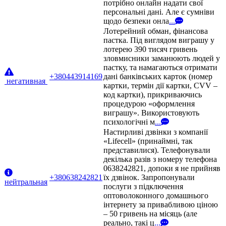
потрібно онлайн надати свої
персональні дані. Але є сумніви
щодо безпеки онла
...
Лотерейний обман, фінансова
пастка. Під виглядом виграшу у
лотерею 390 тисяч гривень
зловмисники заманюють людей у
пастку, та намагаються отримати
+380443914169
дані банківських карток (номер
негативная
картки, термін дії картки, CVV –
код картки), прикриваючись
процедурою «оформлення
виграшу». Використовують
психологічні м
...
Настирливі дзвінки з компанії
«Lifecell» (принаймні, так
представилися). Телефонували
декілька разів з номеру телефона
0638242821, допоки я не прийняв
+380638242821
їх дзвінок. Запропонували
нейтральная
послуги з підключення
оптоволоконного домашнього
інтернету за привабливою ціною
– 50 гривень на місяць (але
реально, такі ц
...