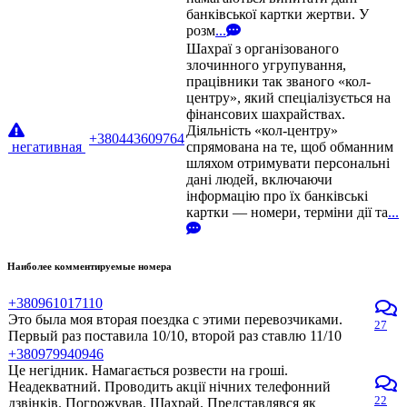
банківської картки жертви. У
розм
...
Шахраї з організованого
злочинного угрупування,
працівники так званого «кол-
центру», який спеціалізується на
фінансових шахрайствах.
Діяльність «кол-центру»
+380443609764
негативная
спрямована на те, щоб обманним
шляхом отримувати персональні
дані людей, включаючи
інформацію про їх банківські
картки — номери, терміни дії та
...
Наиболее комментируемые номера
+380961017110
Это была моя вторая поездка с этими перевозчиками.
27
Первый раз поставила 10/10, второй раз ставлю 11/10
+380979940946
Це негідник. Намагається розвести на гроші.
Неадекватний. Проводить акції нічних телефонний
22
дзвінків. Погрожував. Шахрай. Представлявся як