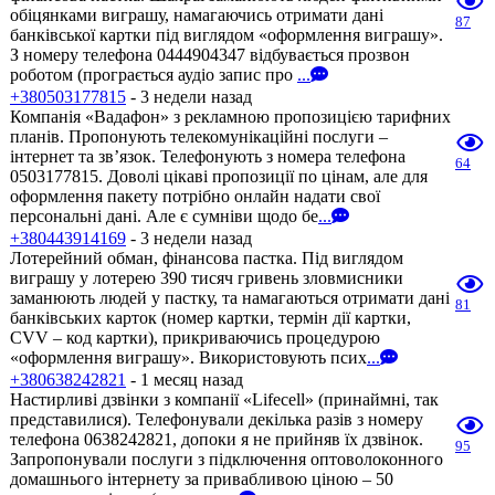
обіцянками виграшу, намагаючись отримати дані
87
банківської картки під виглядом «оформлення виграшу».
З номеру телефона 0444904347 відбувається прозвон
роботом (програється аудіо запис про
...
+380503177815
- 3 недели назад
Компанія «Вадафон» з рекламною пропозицією тарифних
планів. Пропонують телекомунікаційні послуги –
інтернет та зв’язок. Телефонують з номера телефона
64
0503177815. Доволі цікаві пропозиції по цінам, але для
оформлення пакету потрібно онлайн надати свої
персональні дані. Але є сумніви щодо бе
...
+380443914169
- 3 недели назад
Лотерейний обман, фінансова пастка. Під виглядом
виграшу у лотерею 390 тисяч гривень зловмисники
заманюють людей у пастку, та намагаються отримати дані
81
банківських карток (номер картки, термін дії картки,
CVV – код картки), прикриваючись процедурою
«оформлення виграшу». Використовують псих
...
+380638242821
- 1 месяц назад
Настирливі дзвінки з компанії «Lifecell» (принаймні, так
представилися). Телефонували декілька разів з номеру
телефона 0638242821, допоки я не прийняв їх дзвінок.
95
Запропонували послуги з підключення оптоволоконного
домашнього інтернету за привабливою ціною – 50