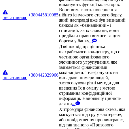
виконують функції колекторів.
Вони вимагають повернення
+380445810085
нібито існуючого старого боргу,
негативная
який насправді вже був визнаний
банком як «безнадійний» і
списаний. За їх словами, вони
придбали право вимоги за цим
боргом у банку
...
Дзвінок від працівника
шахрайського кол-центру, що є
частиною організованого
злочинного угрупування, яке
займається фінансовими
махінаціями. Телефонують на
+380442329966
негативная
випадкові номери людей,
застосовуючи різні методи для
введення їх в оману з метою
отримання конфіденційної
інформації. Найбільшу цінність
для ни
...
Хитромудра фінансова схема, яка
маскується під гру у «лотерею»,
або повідомлення про «виграш»,
від так званого «Призового