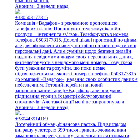
власних коштів.
Аноним · 3 недели назад
+380503177815
Компанія «Вадафон» з рекламною пропозицією
тарифних планів. Пропонують телекомунікаційні
послуги – інтернет та зв’язок. Телефонують з номера
телефона 0503177815. Доволі цікаві пропозиції по цінам,
але для оформлення пакету потрібно онлайн надати свої
персональні дані. Але є сумніви щодо безпеки онлайн
надання невідомими людям своїх персональних даних,
які телефонують з невідомого мені номера. Тому треба
бути уважним та розуміти, що поки немає
підтвердження належності номера телефона 0503177815
до компанії «Вадафон», надання своїх особистих даних є
небезпечним. Готовий перейти на новий
запропонований тариф «Вадафон», але при умові
підписання угоди в їх центрі обслуговуванні
споживачів. Але такої опції мені не запропонували.
Аноним · 3 недели назад
+380443914169
Лотерейний обман, фінансова пастка. Під виглядом
виграшу у лотерею 390 тисяч гривень зловмисники
заманюють людей у пастку, та намагаються отримати