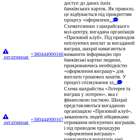
доступ до даних їхніх
банківських карток. Як правило,
це відбувається під прикриттям
процесу «оформленн
...
Схематозники з шахрайскього
кол-центру, вигадана організація
«Призовий клуб». Під приводом
неіснуючих виплат за вигаданий
виграш, шахраї намагаються
+380444900166
виманити інформацію про
негативная
банківські картки людини,
прикриваючись необхідністю
«оформлення виграшу» для
виплати грошових коштів. У
процесі спілкування зл
...
Схема шахрайства «Лотерея та
виграш у лотерею», яка є
фінансовою пасткою. Шахраї
представляються вигаданою
організацією «Призовий клуб»,
заманюють людей обіцянками
+380444900167
негативная
отримання неіснуючих виграшів,
і під приводом процедури
«оформлення виграшу»
намагаються випитати дані