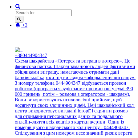
+3
Новые отзывы:
+380444904347
Схема шахрайства «Лотерея та виграш в лотерею». Це
фінансова пастка. Шахраї заманюють людей фіктивними
обіцянками виграшу, намагаючись отримати дані
банківської картки під виглядом «оформлення виграшу».
З номеру телефона 0444904347 відбувається прозвон
роботом (програється аудіо запис про виграш у сумі 390
000 гривень, потім – розмова з оператором - шахраєм).
Вони використовують психологічні прийоми, щоб
досягнути своїх злочинних цілей. Цей шахрайський кол-
центр використовує вигадані історії і скрипти розмов
для отримання персональних даних та подальшого
онлайн-зняття всіх коштів з картки жертви. Один із
номерів цього шахрайського кол-центру - 0444904347.
Спілкування з цим номером несе значний ризик втрати