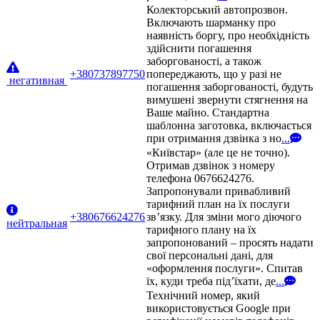
Колекторський автопрозвон.
Включають шарманку про
наявність боргу, про необхідність
здійснити погашення
заборгованості, а також
+380737897750
попереджають, що у разі не
негативная
погашення заборгованості, будуть
вимушені звернути стягнення на
Ваше майно. Стандартна
шаблонна заготовка, включається
при отримання дзвінка з но
...
«Київстар» (але це не точно).
Отримав дзвінок з номеру
телефона 0676624276.
Запропонували привабливий
тарифний план на їх послуги
+380676624276
зв’язку. Для зміни мого діючого
нейтральная
тарифного плану на їх
запропонований – просять надати
свої персональні дані, для
«оформлення послуги». Спитав
їх, куди треба під’їхати, де
...
Технічний номер, який
використовується Google при