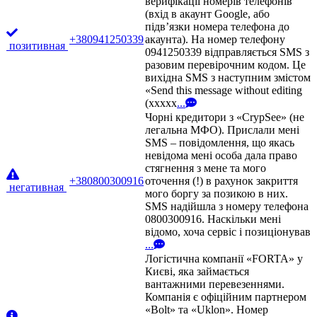
верифікації номерів телефонів
(вхід в акаунт Google, або
підв’язки номера телефона до
+380941250339
акаунта). На номер телефону
позитивная
0941250339 відправляється SMS з
разовим перевірочним кодом. Це
вихідна SMS з наступним змістом
«Send this message without editing
(xxxxx
...
Чорні кредитори з «CrypSee» (не
легальна МФО). Прислали мені
SMS – повідомлення, що якась
невідома мені особа дала право
стягнення з мене та мого
+380800300916
оточення (!) в рахунок закриття
негативная
мого боргу за позикою в них.
SMS надійшла з номеру телефона
0800300916. Наскільки мені
відомо, хоча сервіс і позиціонував
...
Логістична компанії «FORTA» у
Києві, яка займається
вантажними перевезеннями.
Компанія є офіційним партнером
«Bolt» та «Uklon». Номер