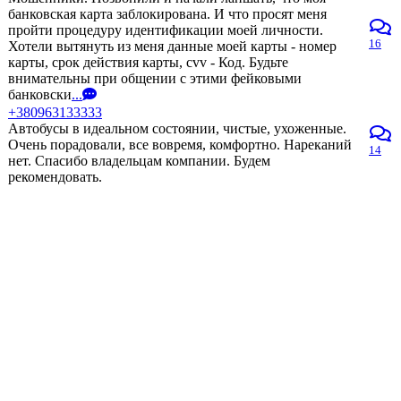
банковская карта заблокирована. И что просят меня
пройти процедуру идентификации моей личности.
16
Хотели вытянуть из меня данные моей карты - номер
карты, срок действия карты, cvv - Код. Будьте
внимательны при общении с этими фейковыми
банковски
...
+380963133333
Автобусы в идеальном состоянии, чистые, ухоженные.
Очень порадовали, все вовремя, комфортно. Нареканий
14
нет. Спасибо владельцам компании. Будем
рекомендовать.