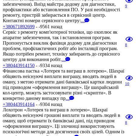
забезпечення). Виїзд майстра додому для діагностики,
9
профілактики або встановлення ПО. У разі необхідності
ремонту, пристрій забирається в сервісний центр.
Контактні номери сервісного центру:
...
+380671892699
- -9561 назад
Сервіс з ремонту комп'ютерної техніки, що охоплює як
апаратне забезпечення, так і встановлення програм.
Пропонується виклик фахівця додому для діагностики
8
проблем, профілактичних робіт або інсталяції програм.
Якщо потрібен ремонт, техніку забирають до сервісного
центру для виконання робіт.
...
+380443914150
- -9334 назад
Фінансова пастка «Лотерея та виграш в лотерею». Шахраї
обіцяють неіснуючі виплати виграшу, вводять людей в
оману, з метою отримати дані банківської картки людини
10
під приводом «оформлення виграшу». Це шахрайський
кол-центр, можуть застосовувати різні «скрипти». В
конкретно даному випадку пр
...
+380443914164
- -9304 назад
Лохотрон «Лотерея та виграш в лотерею». Шахраї
обіцяють неіснуючі грошові виплати та вводять людей в
оману, щоб отримати їх банківські дані, під приводом
8
«оформлення виграшу». Ці злочинці використовують
психологічні методи для досягнення своїх цілей. Одним із