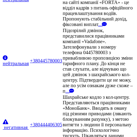
на сайті компанії «FORTA» - це
відділ кадрів з питань офіційного
працевлаштування водіїв.
Пропонують стабільний дохід,
фіксовані виплат
...
Підозрілий дзвінок,
представилися працівниками
компанії «Vadafone».
Зателефонували з номеру
телефона 0445780003 з
привабливою пропозицією зміни
+380445780003
нейтральная
тарифного плану. До кінця не
став слухати, але відчуваю що
цей дзвінок з шахрайського кол-
центру. Підтвердити це не можу,
але по усім ознакам дуже схоже –
п
...
Шахрайське кодло з кол-центру.
Представляються працівниками
«МоноБанк». Вводять в оману
під різними приводами (лякають
блокуванням рахунку), з метою
+380444406305
витягти з людини її персональну
негативная
інформацію. Психологічно
тиснуть. Цікавляться даними