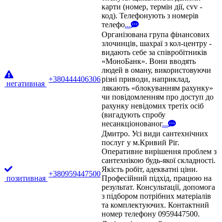
карти (номер, термін дії, cvv -
код). Телефонують з номерів
телефо
...
Організована група фінансових
злочинців, шахраї з кол-центру -
видають себе за співробітників
«МоноБанк». Вони вводять
людей в оману, використовуючи
+380444406306
різні приводи, наприклад,
негативная
лякають «блокуванням рахунку»
чи повідомленням про доступ до
рахунку невідомих третіх осіб
(вигадують спробу
несанкціонованог
...
Дмитро. Усі види сантехнічних
послуг у м.Кривий Ріг.
Оперативне вирішення проблем з
сантехнікою будь-якої складності.
Якість робіт, адекватні ціни.
+380959447500
позитивная
Професійний підхід, працюю на
результат. Консультації, допомога
з підбором потрібних матеріалів
та комплектуючих. Контактний
номер телефону 0959447500.