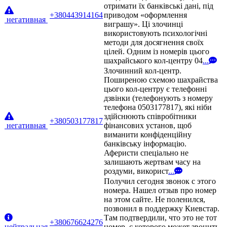
отримати їх банківські дані, під
+380443914164
приводом «оформлення
негативная
виграшу». Ці злочинці
використовують психологічні
методи для досягнення своїх
цілей. Одним із номерів цього
шахрайського кол-центру 04
...
Злочинний кол-центр.
Поширеною схемою шахрайства
цього кол-центру є телефонні
дзвінки (телефонують з номеру
телефона 0503177817), які ніби
здійснюють співробітники
+380503177817
негативная
фінансових установ, щоб
виманити конфіденційну
банківську інформацію.
Аферисти спеціально не
залишають жертвам часу на
роздуми, використ
...
Получил сегодня звонок с этого
номера. Нашел отзыв про номер
на этом сайте. Не поленился,
позвонил в поддержку Киевстар.
Там подтвердили, что это не тот
+380676624276
нейтральная
номер, с которого может звонить