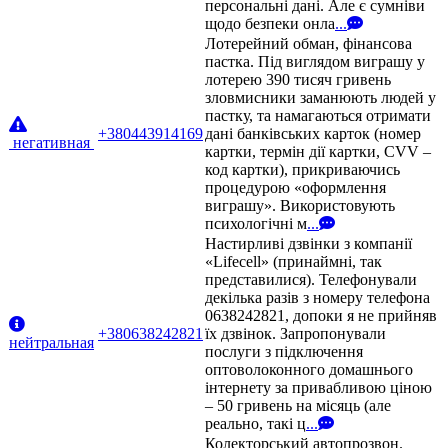
персональні дані. Але є сумніви
щодо безпеки онла
...
Лотерейний обман, фінансова
пастка. Під виглядом виграшу у
лотерею 390 тисяч гривень
зловмисники заманюють людей у
пастку, та намагаються отримати
+380443914169
дані банківських карток (номер
негативная
картки, термін дії картки, CVV –
код картки), прикриваючись
процедурою «оформлення
виграшу». Використовують
психологічні м
...
Настирливі дзвінки з компанії
«Lifecell» (принаймні, так
представилися). Телефонували
декілька разів з номеру телефона
0638242821, допоки я не прийняв
+380638242821
їх дзвінок. Запропонували
нейтральная
послуги з підключення
оптоволоконного домашнього
інтернету за привабливою ціною
– 50 гривень на місяць (але
реально, такі ц
...
Колекторський автопрозвон.