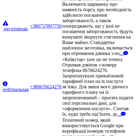
Включають шарманку про
наявність боргу, про необхідність
здійснити погашення
заборгованості, а також
+380737897750
попереджають, що у разі не
негативная
погашення заборгованості, будуть
вимушені звернути стягнення на
Ваше майно. Стандартна
шаблонна заготовка, включається
при отримання дзвінка з но
...
«Київстар» (але це не точно).
Отримав дзвінок з номеру
телефона 0676624276.
Запропонували привабливий
тарифний план на їх послуги
+380676624276
зв’язку. Для зміни мого діючого
нейтральная
тарифного плану на їх
запропонований – просять надати
свої персональні дані, для
«оформлення послуги». Спитав
їх, куди треба під’їхати, де
...
Технічний номер, який
використовується Google при
верифікації номерів телефонів