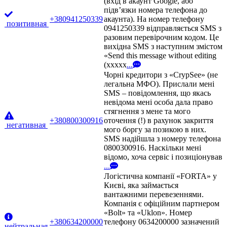
(вхід в акаунт Google, або
підв’язки номера телефона до
+380941250339
акаунта). На номер телефону
позитивная
0941250339 відправляється SMS з
разовим перевірочним кодом. Це
вихідна SMS з наступним змістом
«Send this message without editing
(xxxxx
...
Чорні кредитори з «CrypSee» (не
легальна МФО). Прислали мені
SMS – повідомлення, що якась
невідома мені особа дала право
стягнення з мене та мого
+380800300916
оточення (!) в рахунок закриття
негативная
мого боргу за позикою в них.
SMS надійшла з номеру телефона
0800300916. Наскільки мені
відомо, хоча сервіс і позиціонував
...
Логістична компанії «FORTA» у
Києві, яка займається
вантажними перевезеннями.
Компанія є офіційним партнером
«Bolt» та «Uklon». Номер
+380634200000
телефону 0634200000 зазначений
нейтральная