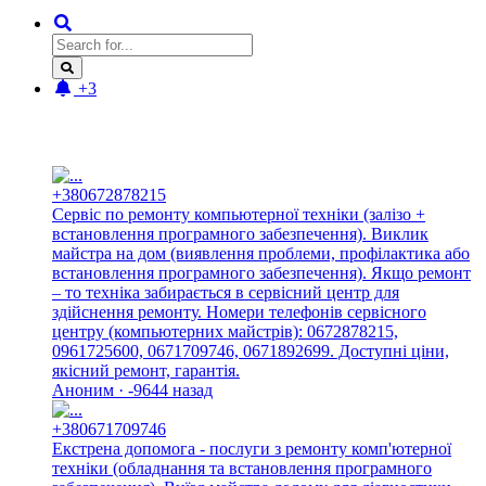
+3
Новые отзывы:
+380672878215
Сервіс по ремонту компьютерної техніки (залізо +
встановлення програмного забезпечення). Виклик
майстра на дом (виявлення проблеми, профілактика або
встановлення програмного забезпечення). Якщо ремонт
– то техніка забирається в сервісний центр для
здійснення ремонту. Номери телефонів сервісного
центру (компьютерних майстрів): 0672878215,
0961725600, 0671709746, 0671892699. Доступні ціни,
якісний ремонт, гарантія.
Аноним · -9644 назад
+380671709746
Екстрена допомога - послуги з ремонту комп'ютерної
техніки (обладнання та встановлення програмного