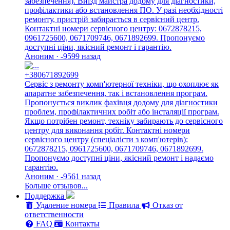
забезпечення). Виїзд майстра додому для діагностики,
профілактики або встановлення ПО. У разі необхідності
ремонту, пристрій забирається в сервісний центр.
Контактні номери сервісного центру: 0672878215,
0961725600, 0671709746, 0671892699. Пропонуємо
доступні ціни, якісний ремонт і гарантію.
Аноним · -9599 назад
+380671892699
Сервіс з ремонту комп'ютерної техніки, що охоплює як
апаратне забезпечення, так і встановлення програм.
Пропонується виклик фахівця додому для діагностики
проблем, профілактичних робіт або інсталяції програм.
Якщо потрібен ремонт, техніку забирають до сервісного
центру для виконання робіт. Контактні номери
сервісного центру (спеціалісти з комп'ютерів):
0672878215, 0961725600, 0671709746, 0671892699.
Пропонуємо доступні ціни, якісний ремонт і надаємо
гарантію.
Аноним · -9561 назад
Больше отзывов...
Поддержка
Удаление номера
Правила
Отказ от
ответственности
FAQ
Контакты