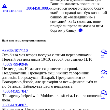
Вони вимагають повернення
+380445810085
нібито існуючого старого боргу,
негативная
який насправді вже був визнаний
банком як «безнадійний» і
списаний. За їх словами, вони
придбали право вимоги за цим
боргом у банку
...
Наиболее комментируемые номера
+380961017110
Это была моя вторая поездка с этими перевозчиками.
27
Первый раз поставила 10/10, второй раз ставлю 11/10
+380979940946
Це негідник. Намагається розвести на гроші.
Неадекватний. Проводить акції нічних телефонний
22
дзвінків. Погрожував. Шахрай. Представлявся як
Володимир Дзюба, але це скоріш за все – фейкові ім’я та
по-батькові. Заблокував цього неадеквата.
+380445857847
The agency helped with Moldova transit visa. I can recommend
17
them.
+380443648071
Мошенники. Позвонили и начали лапшать, что моя