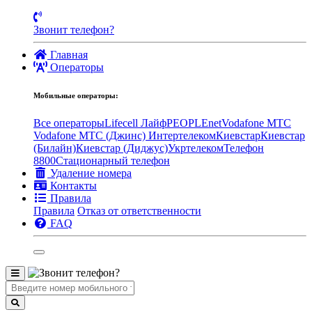
Звонит телефон?
Главная
Операторы
Мобильные операторы:
Все операторы
Lifecell Лайф
PEOPLEnet
Vodafone MTC
Vodafone МТС (Джинс)
Интертелеком
Киевстар
Киевстар
(Билайн)
Киевстар (Диджус)
Укртелеком
Телефон
8800
Стационарный телефон
Удаление номера
Контакты
Правила
Правила
Отказ от ответственности
FAQ