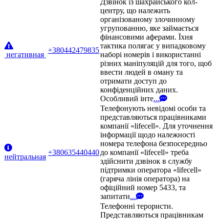
Дзвінок із шахрайського кол-
центру, що належить
організованому злочинному
угрупованню, яке займається
фінансовими аферами. Їхня
тактика полягає у випадковому
+380442479835
негативная
наборі номерів і використанні
різних маніпуляцій для того, щоб
ввести людей в оману та
отримати доступ до
конфіденційних даних.
Особливий інте
...
Телефонують невідомі особи та
представляються працівниками
компанії «lifecell». Для уточнення
інформації щодо належності
номера телефона безпосередньо
+380635440440
до компанії «lifecell» треба
нейтральная
здійснити дзвінок в службу
підтримки оператора «lifecell»
(гаряча лінія оператора) на
офіційний номер 5433, та
запитати
...
Телефонні терористи.
Представляються працівникам