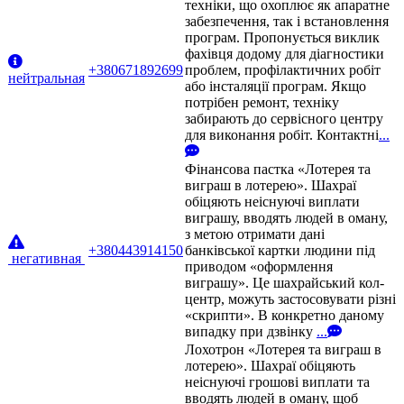
техніки, що охоплює як апаратне
забезпечення, так і встановлення
програм. Пропонується виклик
фахівця додому для діагностики
+380671892699
проблем, профілактичних робіт
нейтральная
або інсталяції програм. Якщо
потрібен ремонт, техніку
забирають до сервісного центру
для виконання робіт. Контактні
...
Фінансова пастка «Лотерея та
виграш в лотерею». Шахраї
обіцяють неіснуючі виплати
виграшу, вводять людей в оману,
з метою отримати дані
+380443914150
банківської картки людини під
негативная
приводом «оформлення
виграшу». Це шахрайський кол-
центр, можуть застосовувати різні
«скрипти». В конкретно даному
випадку при дзвінку
...
Лохотрон «Лотерея та виграш в
лотерею». Шахраї обіцяють
неіснуючі грошові виплати та
вводять людей в оману, щоб