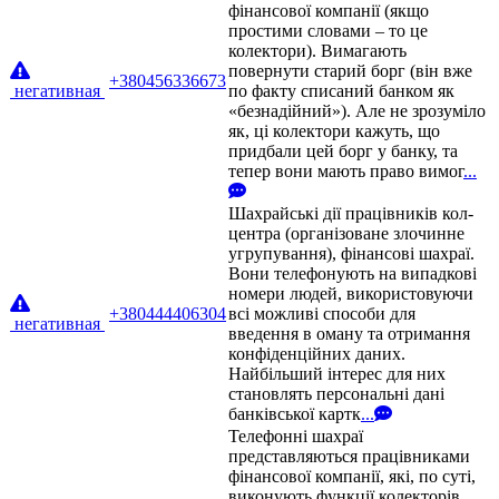
фінансової компанії (якщо
простими словами – то це
колектори). Вимагають
повернути старий борг (він вже
+380456336673
негативная
по факту списаний банком як
«безнадійний»). Але не зрозуміло
як, ці колектори кажуть, що
придбали цей борг у банку, та
тепер вони мають право вимог
...
Шахрайські дії працівників кол-
центра (організоване злочинне
угрупування), фінансові шахраї.
Вони телефонують на випадкові
номери людей, використовуючи
+380444406304
всі можливі способи для
негативная
введення в оману та отримання
конфіденційних даних.
Найбільший інтерес для них
становлять персональні дані
банківської картк
...
Телефонні шахраї
представляються працівниками
фінансової компанії, які, по суті,
виконують функції колекторів.