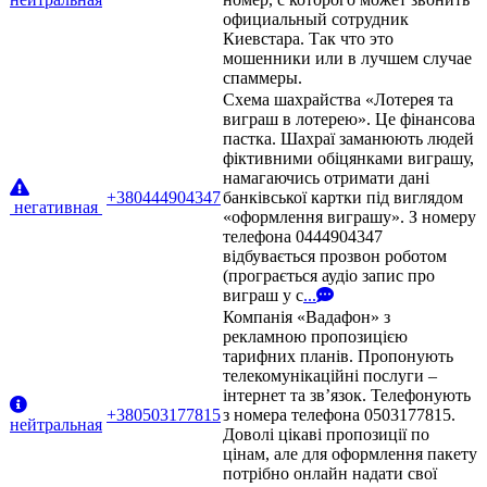
официальный сотрудник
Киевстара. Так что это
мошенники или в лучшем случае
спаммеры.
Схема шахрайства «Лотерея та
виграш в лотерею». Це фінансова
пастка. Шахраї заманюють людей
фіктивними обіцянками виграшу,
намагаючись отримати дані
+380444904347
банківської картки під виглядом
негативная
«оформлення виграшу». З номеру
телефона 0444904347
відбувається прозвон роботом
(програється аудіо запис про
виграш у с
...
Компанія «Вадафон» з
рекламною пропозицією
тарифних планів. Пропонують
телекомунікаційні послуги –
інтернет та зв’язок. Телефонують
+380503177815
з номера телефона 0503177815.
нейтральная
Доволі цікаві пропозиції по
цінам, але для оформлення пакету
потрібно онлайн надати свої