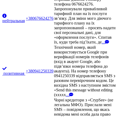
телефона 0676624276.
Запропонували привабливий
тарифний план на їх послуги
+380676624276
зв’язку. Для зміни мого діючого
нейтральная
тарифного плану на їх
запропонований – просять надати
свої персональні дані, для
«оформлення послуги». Спитав
їх, куди треба під’їхати, де
...
Технічний номер, який
використовується Google при
верифікації номерів телефонів
(вхід в акаунт Google, або
підв’язки номера телефона до
+380941250339
акаунта). На номер телефону
позитивная
0941250339 відправляється SMS з
разовим перевірочним кодом. Це
вихідна SMS з наступним змістом
«Send this message without editing
(xxxxx
...
Чорні кредитори з «CrypSee» (не
легальна МФО). Прислали мені
SMS – повідомлення, що якась
невідома мені особа дала право