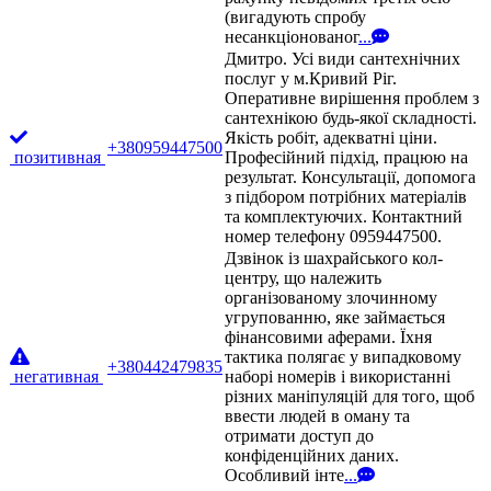
(вигадують спробу
несанкціонованог
...
Дмитро. Усі види сантехнічних
послуг у м.Кривий Ріг.
Оперативне вирішення проблем з
сантехнікою будь-якої складності.
Якість робіт, адекватні ціни.
+380959447500
позитивная
Професійний підхід, працюю на
результат. Консультації, допомога
з підбором потрібних матеріалів
та комплектуючих. Контактний
номер телефону 0959447500.
Дзвінок із шахрайського кол-
центру, що належить
організованому злочинному
угрупованню, яке займається
фінансовими аферами. Їхня
тактика полягає у випадковому
+380442479835
негативная
наборі номерів і використанні
різних маніпуляцій для того, щоб
ввести людей в оману та
отримати доступ до
конфіденційних даних.
Особливий інте
...