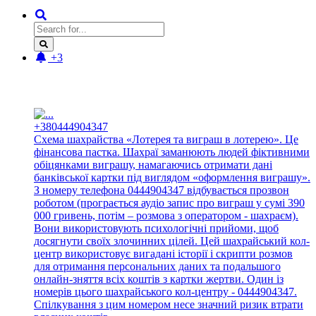
+3
Новые отзывы:
+380444904347
Схема шахрайства «Лотерея та виграш в лотерею». Це
фінансова пастка. Шахраї заманюють людей фіктивними
обіцянками виграшу, намагаючись отримати дані
банківської картки під виглядом «оформлення виграшу».
З номеру телефона 0444904347 відбувається прозвон
роботом (програється аудіо запис про виграш у сумі 390
000 гривень, потім – розмова з оператором - шахраєм).
Вони використовують психологічні прийоми, щоб
досягнути своїх злочинних цілей. Цей шахрайський кол-
центр використовує вигадані історії і скрипти розмов
для отримання персональних даних та подальшого
онлайн-зняття всіх коштів з картки жертви. Один із
номерів цього шахрайського кол-центру - 0444904347.
Спілкування з цим номером несе значний ризик втрати