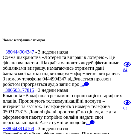
Новые телефонные номера:
+380444904347
- 3 недели назад
Схема шахрайства «Лотерея та виграш в лотерею». Це
фінансова пастка. Шахраї заманюють людей фіктивними
обіцянками виграшу, намагаючись отримати дані
84
банківської картки під виглядом «оформлення виграшу».
З номеру телефона 0444904347 відбувається прозвон
роботом (програється аудіо запис про
...
+380503177815
- 3 недели назад
Компанія «Вадафон» з рекламною пропозицією тарифних
планів. Пропонують телекомунікаційні послуги –
інтернет та зв’язок. Телефонують з номера телефона
63
0503177815. Доволі цікаві пропозиції по цінам, але для
оформлення пакету потрібно онлайн надати свої
персональні дані. Але є сумніви щодо бе
...
+380443914169
- 3 недели назад
Лотерейний обман, фінансова пастка. Під виглядом