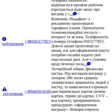
телефона 0444904347
відбувається прозвон роботом
(програється аудіо запис про
виграш у с
...
Компанія «Вадафон» з
рекламною пропозицією
тарифних планів. Пропонують
телекомунікаційні послуги –
інтернет та зв’язок. Телефонують
+380503177815
з номера телефона 0503177815.
нейтральная
Доволі цікаві пропозиції по
цінам, але для оформлення пакету
потрібно онлайн надати свої
персональні дані. Але є сумніви
щодо безпеки онла
...
Лотерейний обман, фінансова
пастка. Під виглядом виграшу у
лотерею 390 тисяч гривень
зловмисники заманюють людей у
пастку, та намагаються отримати
+380443914169
дані банківських карток (номер
негативная
картки, термін дії картки, CVV –
код картки), прикриваючись
процедурою «оформлення
виграшу». Використовують