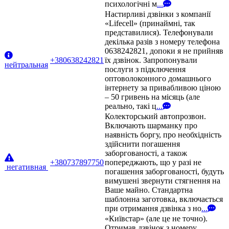
психологічні м
...
Настирливі дзвінки з компанії
«Lifecell» (принаймні, так
представилися). Телефонували
декілька разів з номеру телефона
0638242821, допоки я не прийняв
+380638242821
їх дзвінок. Запропонували
нейтральная
послуги з підключення
оптоволоконного домашнього
інтернету за привабливою ціною
– 50 гривень на місяць (але
реально, такі ц
...
Колекторський автопрозвон.
Включають шарманку про
наявність боргу, про необхідність
здійснити погашення
заборгованості, а також
+380737897750
попереджають, що у разі не
негативная
погашення заборгованості, будуть
вимушені звернути стягнення на
Ваше майно. Стандартна
шаблонна заготовка, включається
при отримання дзвінка з но
...
«Київстар» (але це не точно).
Отримав дзвінок з номеру