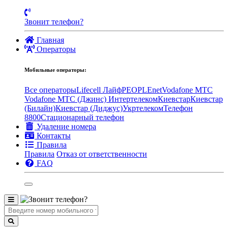
Звонит телефон?
Главная
Операторы
Мобильные операторы:
Все операторы
Lifecell Лайф
PEOPLEnet
Vodafone MTC
Vodafone МТС (Джинс)
Интертелеком
Киевстар
Киевстар
(Билайн)
Киевстар (Диджус)
Укртелеком
Телефон
8800
Стационарный телефон
Удаление номера
Контакты
Правила
Правила
Отказ от ответственности
FAQ