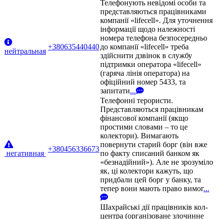
Телефонують невідомі особи та
представляються працівниками
компанії «lifecell». Для уточнення
інформації щодо належності
номера телефона безпосередньо
+380635440440
до компанії «lifecell» треба
нейтральная
здійснити дзвінок в службу
підтримки оператора «lifecell»
(гаряча лінія оператора) на
офіційний номер 5433, та
запитати
...
Телефонні терористи.
Представляються працівникам
фінансової компанії (якщо
простими словами – то це
колектори). Вимагають
повернути старий борг (він вже
+380456336673
негативная
по факту списаний банком як
«безнадійний»). Але не зрозуміло
як, ці колектори кажуть, що
придбали цей борг у банку, та
тепер вони мають право вимог
...
Шахрайські дії працівників кол-
центра (організоване злочинне