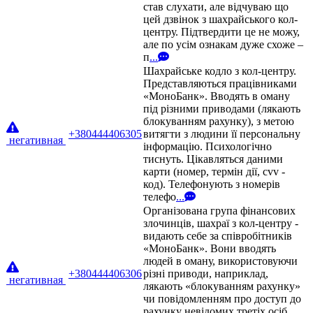
став слухати, але відчуваю що
цей дзвінок з шахрайського кол-
центру. Підтвердити це не можу,
але по усім ознакам дуже схоже –
п
...
Шахрайське кодло з кол-центру.
Представляються працівниками
«МоноБанк». Вводять в оману
під різними приводами (лякають
блокуванням рахунку), з метою
+380444406305
витягти з людини її персональну
негативная
інформацію. Психологічно
тиснуть. Цікавляться даними
карти (номер, термін дії, cvv -
код). Телефонують з номерів
телефо
...
Організована група фінансових
злочинців, шахраї з кол-центру -
видають себе за співробітників
«МоноБанк». Вони вводять
людей в оману, використовуючи
+380444406306
різні приводи, наприклад,
негативная
лякають «блокуванням рахунку»
чи повідомленням про доступ до
рахунку невідомих третіх осіб