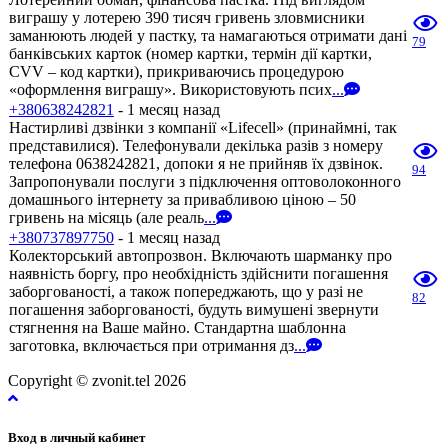
виграшу у лотерею 390 тисяч гривень зловмисники
заманюють людей у пастку, та намагаються отримати дані
79
банківських карток (номер картки, термін дії картки,
CVV – код картки), прикриваючись процедурою
«оформлення виграшу». Використовують псих
...
+380638242821
- 1 месяц назад
Настирливі дзвінки з компанії «Lifecell» (принаймні, так
представилися). Телефонували декілька разів з номеру
телефона 0638242821, допоки я не прийняв їх дзвінок.
94
Запропонували послуги з підключення оптоволоконного
домашнього інтернету за привабливою ціною – 50
гривень на місяць (але реаль
...
+380737897750
- 1 месяц назад
Колекторський автопрозвон. Включають шарманку про
наявність боргу, про необхідність здійснити погашення
заборгованості, а також попереджають, що у разі не
82
погашення заборгованості, будуть вимушені звернути
стягнення на Ваше майно. Стандартна шаблонна
заготовка, включається при отримання дз
...
Copyright © zvonit.tel 2026
Вход в личный кабинет