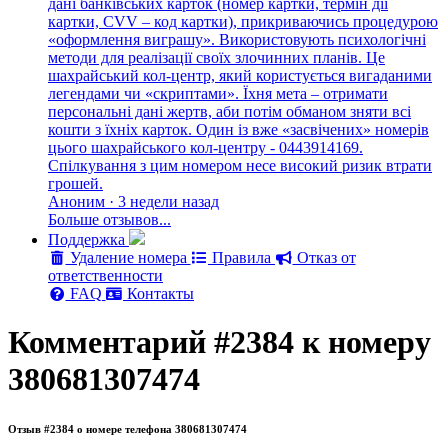
дані банківських карток (номер картки, термін дії
картки, CVV – код картки), прикриваючись процедурою
«оформлення виграшу». Використовують психологічні
методи для реалізації своїх злочинних планів. Це
шахрайський кол-центр, який користується вигаданими
легендами чи «скриптами». Їхня мета – отримати
персональні дані жертв, аби потім обманом зняти всі
кошти з їхніх карток. Один із вже «засвічених» номерів
цього шахрайського кол-центру - 0443914169.
Спілкування з цим номером несе високий ризик втрати
грошей.
Аноним · 3 недели назад
Больше отзывов...
Поддержка
Удаление номера
Правила
Отказ от
ответственности
FAQ
Контакты
Комментарий #2384 к номеру
380681307474
Отзыв #2384 о номере телефона 380681307474