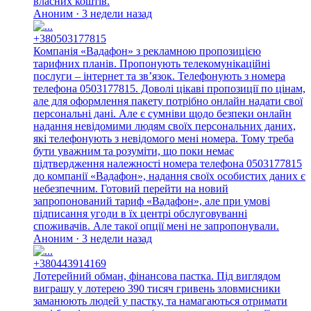
власних коштів.
Аноним · 3 недели назад
+380503177815
Компанія «Вадафон» з рекламною пропозицією
тарифних планів. Пропонують телекомунікаційні
послуги – інтернет та зв’язок. Телефонують з номера
телефона 0503177815. Доволі цікаві пропозиції по цінам,
але для оформлення пакету потрібно онлайн надати свої
персональні дані. Але є сумніви щодо безпеки онлайн
надання невідомими людям своїх персональних даних,
які телефонують з невідомого мені номера. Тому треба
бути уважним та розуміти, що поки немає
підтвердження належності номера телефона 0503177815
до компанії «Вадафон», надання своїх особистих даних є
небезпечним. Готовий перейти на новий
запропонований тариф «Вадафон», але при умові
підписання угоди в їх центрі обслуговуванні
споживачів. Але такої опції мені не запропонували.
Аноним · 3 недели назад
+380443914169
Лотерейний обман, фінансова пастка. Під виглядом
виграшу у лотерею 390 тисяч гривень зловмисники
заманюють людей у пастку, та намагаються отримати