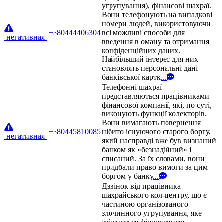
угрупування), фінансові шахраї.
Вони телефонують на випадкові
номери людей, використовуючи
+380444406304
всі можливі способи для
негативная
введення в оману та отримання
конфіденційних даних.
Найбільший інтерес для них
становлять персональні дані
банківської картк
...
Телефонні шахраї
представляються працівниками
фінансової компанії, які, по суті,
виконують функції колекторів.
Вони вимагають повернення
+380445810085
нібито існуючого старого боргу,
негативная
який насправді вже був визнаний
банком як «безнадійний» і
списаний. За їх словами, вони
придбали право вимоги за цим
боргом у банку
...
Дзвінок від працівника
шахрайського кол-центру, що є
частиною організованого
злочинного угрупування, яке
займається фінансовими