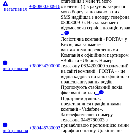
стягнення з мене та мого
+380800300916
оточення (!) в рахунок закриття
негативная
мого боргу за позикою в них.
SMS надійшла з номеру телефона
0800300916. Наскільки мені
відомо, хоча сервіс і позиціонував
...
Логістична компанії «FORTA» у
Києві, яка займається
вантажними перевезеннями.
Компанія є офіційним партнером
«Bolt» та «Uklon». Номер
+380634200000
телефону 0634200000 зазначений
нейтральная
на сайті компанії «FORTA» - це
відділ кадрів з питань офіційного
працевлаштування водіїв.
Пропонують стабільний дохід,
фіксовані виплат
...
Підозрілий дзвінок,
представилися працівниками
компанії «Vadafone».
Зателефонували з номеру
телефона 0445780003 з
привабливою пропозицією зміни
+380445780003
нейтральная
тарифного плану. До кінця не