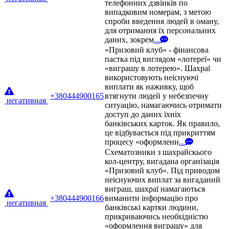
телефонних дзвінків по
випадковим номерам, з метою
спроби введення людей в оману,
для отримання їх персональних
даних, зокрем
...
«Призовий клуб» - фінансова
пастка під виглядом «лотереї» чи
«виграшу в лотерею». Шахраї
використовують неіснуючі
виплати як наживку, щоб
+380444900165
втягнути людей у небезпечну
негативная
ситуацію, намагаючись отримати
доступ до даних їхніх
банківських карток. Як правило,
це відбувається під прикриттям
процесу «оформленн
...
Схематозники з шахрайскього
кол-центру, вигадана організація
«Призовий клуб». Під приводом
неіснуючих виплат за вигаданий
виграш, шахраї намагаються
+380444900166
виманити інформацію про
негативная
банківські картки людини,
прикриваючись необхідністю
«оформлення виграшу» для