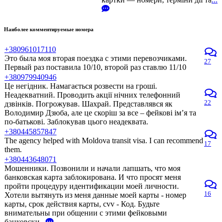
Наиболее комментируемые номера
+380961017110
Это была моя вторая поездка с этими перевозчиками.
27
Первый раз поставила 10/10, второй раз ставлю 11/10
+380979940946
Це негідник. Намагається розвести на гроші.
Неадекватний. Проводить акції нічних телефонний
22
дзвінків. Погрожував. Шахрай. Представлявся як
Володимир Дзюба, але це скоріш за все – фейкові ім’я та
по-батькові. Заблокував цього неадеквата.
+380445857847
The agency helped with Moldova transit visa. I can recommend
17
them.
+380443648071
Мошенники. Позвонили и начали лапшать, что моя
банковская карта заблокирована. И что просят меня
пройти процедуру идентификации моей личности.
16
Хотели вытянуть из меня данные моей карты - номер
карты, срок действия карты, cvv - Код. Будьте
внимательны при общении с этими фейковыми
банковски
...