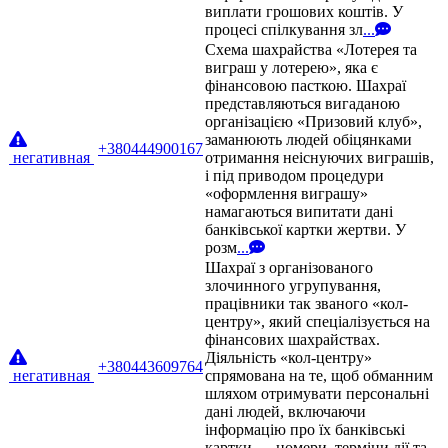
виплати грошових коштів. У
процесі спілкування зл
...
Схема шахрайства «Лотерея та
виграш у лотерею», яка є
фінансовою пасткою. Шахраї
представляються вигаданою
організацією «Призовий клуб»,
заманюють людей обіцянками
+380444900167
негативная
отримання неіснуючих виграшів,
і під приводом процедури
«оформлення виграшу»
намагаються випитати дані
банківської картки жертви. У
розм
...
Шахраї з організованого
злочинного угрупування,
працівники так званого «кол-
центру», який спеціалізується на
фінансових шахрайствах.
Діяльність «кол-центру»
+380443609764
негативная
спрямована на те, щоб обманним
шляхом отримувати персональні
дані людей, включаючи
інформацію про їх банківські
картки — номери, терміни дії та
...