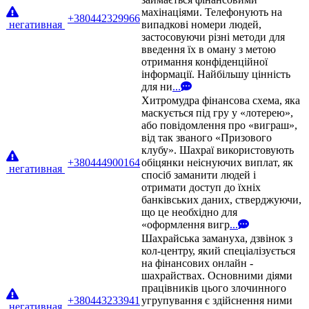
махінаціями. Телефонують на
+380442329966
негативная
випадкові номери людей,
застосовуючи різні методи для
введення їх в оману з метою
отримання конфіденційної
інформації. Найбільшу цінність
для ни
...
Хитромудра фінансова схема, яка
маскується під гру у «лотерею»,
або повідомлення про «виграш»,
від так званого «Призового
клубу». Шахраї використовують
+380444900164
обіцянки неіснуючих виплат, як
негативная
спосіб заманити людей і
отримати доступ до їхніх
банківських даних, стверджуючи,
що це необхідно для
«оформлення вигр
...
Шахрайська замануха, дзвінок з
кол-центру, який спеціалізується
на фінансових онлайн -
шахрайствах. Основними діями
працівників цього злочинного
+380443233941
угрупування є здійснення ними
негативная