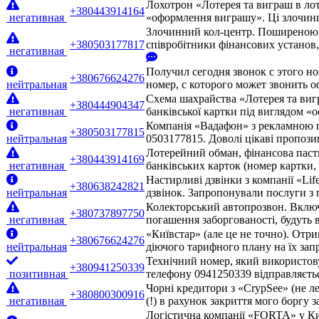
Лохотрон «Лотерея та виграш в лот
+380443914164
негативная
«оформлення виграшу». Ці злочинці
Злочинний кол-центр. Поширеною с
+380503177817
співробітники фінансових установ
негативная
Получил сегодня звонок с этого но
+380676624276
нейтральная
номер, с которого может звонить 
Схема шахрайства «Лотерея та виг
+380444904347
негативная
банківської картки під виглядом «
Компанія «Вадафон» з рекламною п
+380503177815
нейтральная
0503177815. Доволі цікаві пропози
Лотерейний обман, фінансова паст
+380443914169
негативная
банківських карток (номер картки
Настирливі дзвінки з компанії «Lif
+380638242821
нейтральная
дзвінок. Запропонували послуги з 
Колекторський автопрозвон. Включа
+380737897750
негативная
погашення заборгованості, будуть 
«Київстар» (але це не точно). Отр
+380676624276
нейтральная
діючого тарифного плану на їх запр
Технічний номер, який використовує
+380941250339
позитивная
телефону 0941250339 відправляєтьс
Чорні кредитори з «CrypSee» (не л
+380800300916
негативная
(!) в рахунок закриття мого боргу 
Логістична компанії «FORTA» у Ки