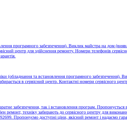
овлення програмного забезпечення). Виклик майстра на дом (вия
ервісний центр для здійснення ремонту. Номери телефонів сервіс
арантія.
ніки (обладнання та встановлення програмного забезпечення). Ви
забирається в сервісний центр. Контактні номери сервісного цен
аратне забезпечення, так і встановлення програм. Пропонується
ен ремонт, техніку забирають до сервісного центру для виконанн
92699. Пропонуємо доступні ціни, якісний ремонт і надаємо гар