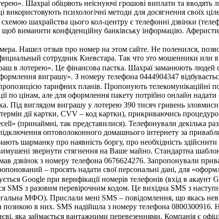
ерею». Шахраї обіцяють неіснуючі грошові виплати та вводять лю
 використовують психологічні методи для досягнення своїх ціле
хемою шахрайства цього кол-центру є телефонні дзвінки (телеф
, щоб виманити конфіденційну банківську інформацію. Аферисти
мера. Нашел отзыв про номер на этом сайте. Не поленился, позв
официальный сотрудник Киевстара. Так что это мошенники или 
раш в лотерею». Це фінансова пастка. Шахраї заманюють людей
оформлення виграшу». З номеру телефона 0444904347 відбувається
ропозицією тарифних планів. Пропонують телекомунікаційні посл
ції по цінам, але для оформлення пакету потрібно онлайн надати 
ка. Під виглядом виграшу у лотерею 390 тисяч гривень зловмисн
, термін дії картки, CVV – код картки), прикриваючись процеду
ecell» (принаймні, так представилися). Телефонували декілька ра
підключення оптоволоконного домашнього інтернету за приваблив
ють шарманку про наявність боргу, про необхідність здійснити 
вимушені звернути стягнення на Ваше майно. Стандартна шаблон
имав дзвінок з номеру телефона 0676624276. Запропонували прив
опонований – просять надати свої персональні дані, для «оформле
ться Google при верифікації номерів телефонів (вхід в акаунт G
я SMS з разовим перевірочним кодом. Це вихідна SMS з наступним
егальна МФО). Прислали мені SMS – повідомлення, що якась неві
за позикою в них. SMS надійшла з номеру телефона 0800300916. Н
єві, яка займається вантажними перевезеннями. Компанія є офіц