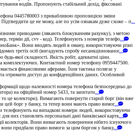
штування водіїв. Пропонують стабільний дохід, фіксовані
елефона 0445780003 з привабливою пропозицією зміни
 Підтвердити це не можу, але по усім ознакам дуже схоже – п
...
різними приводами (лякають блокуванням рахунку), з метою
, термін дії, cvv - код). Телефонують з номерів телефо
...
МоноБанк». Вони вводять людей в оману, використовуючи різні
домих третіх осіб (вигадують спробу несанкціонованог
...
удь-якої складності. Якість робіт, адекватні ціни.
в та комплектуючих. Контактний номер телефону 0959447500.
мається фінансовими аферами. Їхня тактика полягає у
у та отримати доступ до конфіденційних даних. Особливий
нформації щодо належності номера телефона безпосередньо до
ератора) на офіційний номер 5433, та запитати
...
 то це колектори). Вимагають повернути старий борг (він вже
и цей борг у банку, та тепер вони мають право вимог
...
они телефонують на випадкові номери людей, використовуючи
для них становлять персональні дані банківської картк
...
ції колекторів. Вони вимагають повернення нібито існуючого
и, вони придбали право вимоги за цим боргом у банку
...