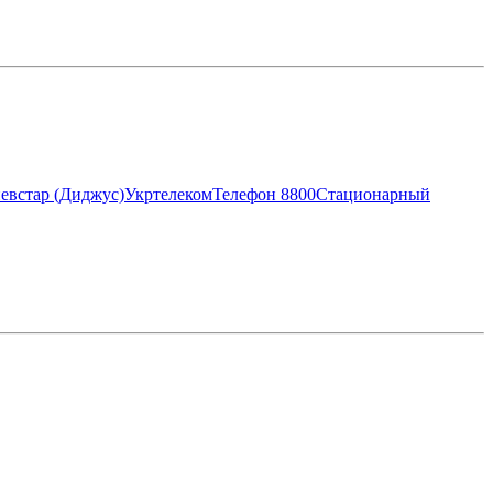
евстар (Диджус)
Укртелеком
Телефон 8800
Стационарный