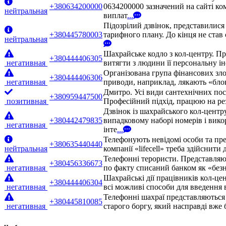
+380634200000
0634200000 зазначений на сайті ко
нейтральная
виплат
...
Підозрілий дзвінок, представилис
+380445780003
тарифного плану. До кінця не став 
нейтральная
Шахрайське кодло з кол-центру. П
+380444406305
негативная
витягти з людини її персональну ін
Організована група фінансових зло
+380444406306
негативная
приводи, наприклад, лякають «бло
Дмитро. Усі види сантехнічних посл
+380959447500
позитивная
Професійний підхід, працюю на рез
Дзвінок із шахрайського кол-центр
+380442479835
випадковому наборі номерів і вико
негативная
інте
...
Телефонують невідомі особи та пре
+380635440440
нейтральная
компанії «lifecell» треба здійснити
Телефонні терористи. Представляют
+380456336673
негативная
по факту списаний банком як «безн
Шахрайські дії працівників кол-це
+380444406304
негативная
всі можливі способи для введення 
Телефонні шахраї представляються 
+380445810085
негативная
старого боргу, який насправді вже