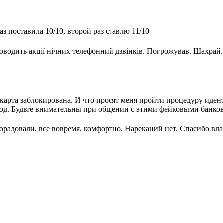
з поставила 10/10, второй раз ставлю 11/10
оводить акції нічних телефонний дзвінків. Погрожував. Шахрай.
.
карта заблокирована. И что просят меня пройти процедуру иде
 Код. Будьте внимательны при общении с этими фейковыми банко
орадовали, все вовремя, комфортно. Нареканий нет. Спасибо вл