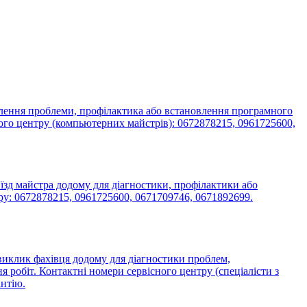
влення проблеми, профілактика або встановлення програмного
ного центру (компьютерних майстрів): 0672878215, 0961725600,
їзд майстра додому для діагностики, профілактики або
тру: 0672878215, 0961725600, 0671709746, 0671892699.
 виклик фахівця додому для діагностики проблем,
я робіт. Контактні номери сервісного центру (спеціалісти з
антію.