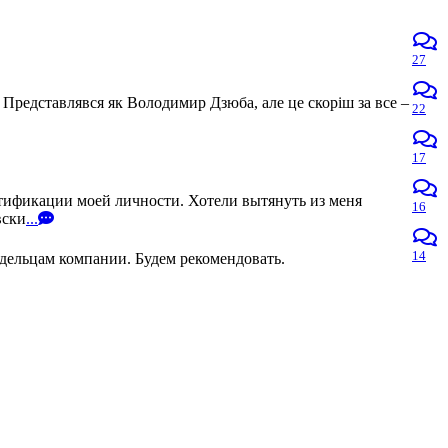
27
 Представлявся як Володимир Дзюба, але це скоріш за все –
22
17
нтификации моей личности. Хотели вытянуть из меня
16
вски
...
14
адельцам компании. Будем рекомендовать.