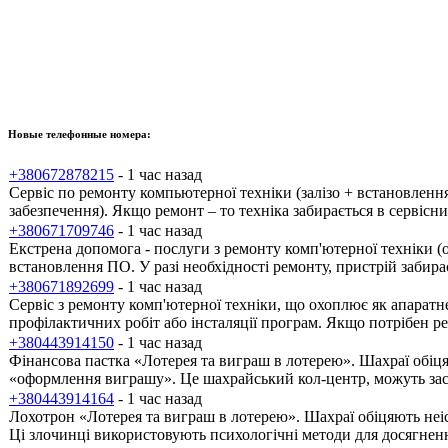
Новые телефонные номера:
+380672878215
- 1 час назад
Сервіс по ремонту компьютерної техніки (залізо + встановлен
забезпечення). Якщо ремонт – то техніка забирається в сервісн
+380671709746
- 1 час назад
Екстрена допомога - послуги з ремонту комп'ютерної техніки (
встановлення ПО. У разі необхідності ремонту, пристрій забира
+380671892699
- 1 час назад
Сервіс з ремонту комп'ютерної техніки, що охоплює як апаратн
профілактичних робіт або інсталяції програм. Якщо потрібен ре
+380443914150
- 1 час назад
Фінансова пастка «Лотерея та виграш в лотерею». Шахраї обіця
«оформлення виграшу». Це шахрайський кол-центр, можуть зас
+380443914164
- 1 час назад
Лохотрон «Лотерея та виграш в лотерею». Шахраї обіцяють неіс
Ці злочинці використовують психологічні методи для досягненн