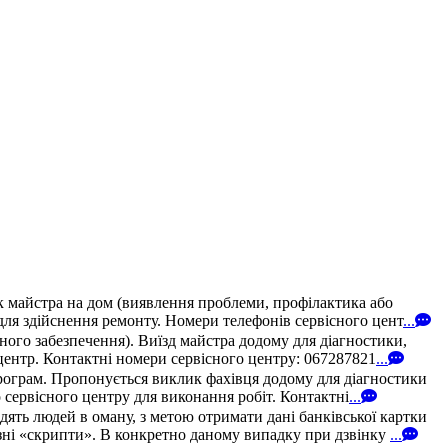
к майстра на дом (виявлення проблеми, профілактика або
для здійснення ремонту. Номери телефонів сервісного цент
...
ого забезпечення). Виїзд майстра додому для діагностики,
 центр. Контактні номери сервісного центру: 067287821
...
програм. Пропонується виклик фахівця додому для діагностики
 сервісного центру для виконання робіт. Контактні
...
ять людей в оману, з метою отримати дані банківської картки
ні «скрипти». В конкретно даному випадку при дзвінку
...