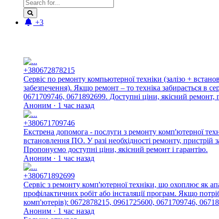
+3
Новые отзывы:
+380672878215
Сервіс по ремонту компьютерної техніки (залізо + встан
забезпечення). Якщо ремонт – то техніка забирається в с
0671709746, 0671892699. Доступні ціни, якісний ремонт, г
Аноним · 1 час назад
+380671709746
Екстрена допомога - послуги з ремонту комп'ютерної тех
встановлення ПО. У разі необхідності ремонту, пристрій 
Пропонуємо доступні ціни, якісний ремонт і гарантію.
Аноним · 1 час назад
+380671892699
Сервіс з ремонту комп'ютерної техніки, що охоплює як ап
профілактичних робіт або інсталяції програм. Якщо потріб
комп'ютерів): 0672878215, 0961725600, 0671709746, 06718
Аноним · 1 час назад