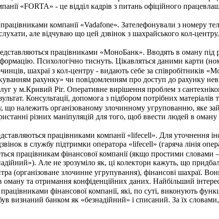
мпанії «FORTA» - це відділ кадрів з питань офіційного працевла
я працівниками компанії «Vadafone». Зателефонували з номеру т
слухати, але відчуваю що цей дзвінок з шахрайського кол-центру.
редставляються працівниками «МоноБанк». Вводять в оману під 
формацію. Психологічно тиснуть. Цікавляться даними карти (номер
чинців, шахраї з кол-центру - видають себе за співробітників «
куванням рахунку» чи повідомленням про доступ до рахунку неві
уг у м.Кривий Ріг. Оперативне вирішення проблем з сантехнікою б
ультат. Консультації, допомога з підбором потрібних матеріалі
у, що належить організованому злочинному угрупованню, яке зай
ристанні різних маніпуляцій для того, щоб ввести людей в оман
дставляються працівниками компанії «lifecell». Для уточнення і
 дзвінок в службу підтримки оператора «lifecell» (гаряча лінія оп
ься працівникам фінансової компанії (якщо простими словами –
адійний»). Але не зрозуміло як, ці колектори кажуть, що придбал
нтра (організоване злочинне угрупування), фінансові шахраї. В
в оману та отримання конфіденційних даних. Найбільший інтерес 
працівниками фінансової компанії, які, по суті, виконують функ
 був визнаний банком як «безнадійний» і списаний. За їх словам