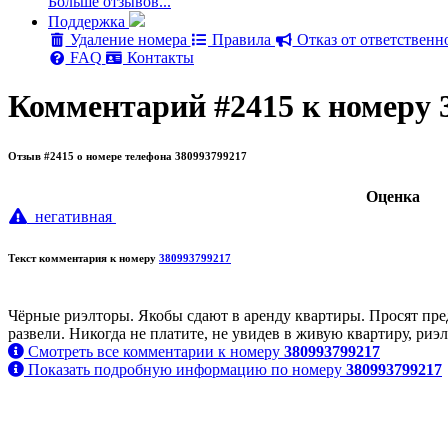
Больше отзывов...
Поддержка
Удаление номера
Правила
Отказ от ответственн
FAQ
Контакты
Комментарий #2415 к номеру 
Отзыв #2415 о номере телефона 380993799217
Oценка
негативная
Текст комментария к номеру
380993799217
Чёрные риэлторы. Якобы сдают в аренду квартиры. Просят пред
развели. Никогда не платите, не увидев в живую квартиру, риэ
Смотреть все комментарии к номеру
380993799217
Показать подробную информацию по номеру
380993799217