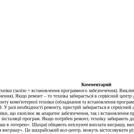
Комментарий
хніки (залізо + встановлення програмного забезпечення). Викли
ення). Якщо ремонт – то техніка забирається в сервісний центр 
онту комп'ютерної техніки (обладнання та встановлення програмн
 У разі необхідності ремонту, пристрій забирається в сервісний
ніки, що охоплює як апаратне забезпечення, так і встановлення 
 інсталяції програм. Якщо потрібен ремонт, техніку забирають до
аш в лотерею». Шахраї обіцяють неіснуючі виплати виграшу, ввод
виграшу». Це шахрайський кол-центр, можуть застосовувати різ