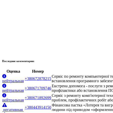
Последние комментарии:
Оценка
Номер
Сервіс по ремонту компьютерної те
+380672878215
нейтральная
встановлення програмного забезпеч
Екстрена допомога - послуги з рем
+380671709746
нейтральная
профілактики або встановлення ПО.
Сервіс з ремонту комп'ютерної тех
+380671892699
нейтральная
проблем, профілактичних робіт або
Фінансова пастка «Лотерея та вигр
+380443914150
негативная
людини під приводом «оформлення 