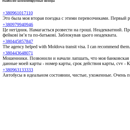
Наиболее комментируемые номера
+380961017110
Это была моя вторая поездка с этими перевозчиками. Первый ра
+380979940946
Це негідник. Намагається розвести на гроші. Неадекватний. Пр
фейкові ім’я та по-батькові. Заблокував цього неадеквата.
+380445857847
The agency helped with Moldova transit visa. I can recommend them
+380443648071
Мошенники. Позвонили и начали лапшать, что моя банковская 
данные моей карты - номер карты, срок действия карты, cvv -
+380963133333
Автобусы в идеальном состоянии, чистые, ухоженные. Очень п