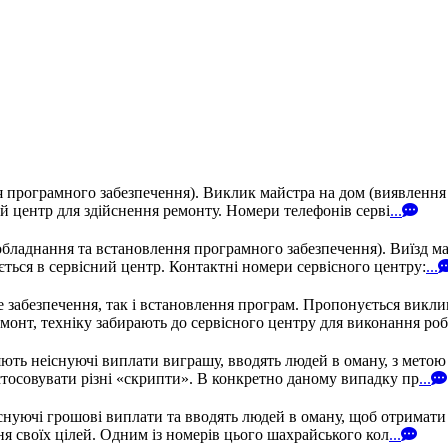
ня програмного забезпечення). Виклик майстра на дом (виявленн
ий центр для здійснення ремонту. Номери телефонів серві
...
обладнання та встановлення програмного забезпечення). Виїзд м
ється в сервісний центр. Контактні номери сервісного центру:
...
е забезпечення, так і встановлення програм. Пропонується викли
монт, техніку забирають до сервісного центру для виконання робі
ють неіснуючі виплати виграшу, вводять людей в оману, з метою
тосовувати різні «скрипти». В конкретно даному випадку пр
...
нуючі грошові виплати та вводять людей в оману, щоб отримати 
я своїх цілей. Одним із номерів цього шахрайського кол
...