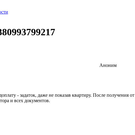
ости
380993799217
Аноним
оплату - задаток, даже не показав квартиру. После получения о
лтора и всех документов.