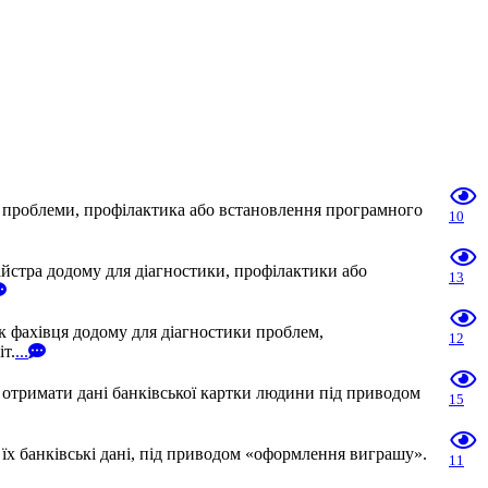
я проблеми, профілактика або встановлення програмного
10
айстра додому для діагностики, профілактики або
13
к фахівця додому для діагностики проблем,
12
т.
...
 отримати дані банківської картки людини під приводом
15
їх банківські дані, під приводом «оформлення виграшу».
11