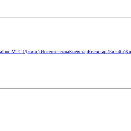
afone МТС (Джинс)
Интертелеком
Киевстар
Киевстар (Билайн)
Ки