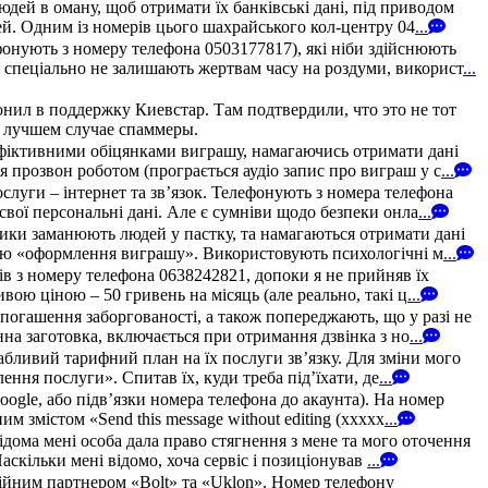
дей в оману, щоб отримати їх банківські дані, під приводом
й. Одним із номерів цього шахрайського кол-центру 04
...
онують з номеру телефона 0503177817), які ніби здійснюють
 спеціально не залишають жертвам часу на роздуми, використ
...
онил в поддержку Киевстар. Там подтвердили, что это не тот
в лучшем случае спаммеры.
 фіктивними обіцянками виграшу, намагаючись отримати дані
 прозвон роботом (програється аудіо запис про виграш у с
...
уги – інтернет та зв’язок. Телефонують з номера телефона
свої персональні дані. Але є сумніви щодо безпеки онла
...
ики заманюють людей у пастку, та намагаються отримати дані
рою «оформлення виграшу». Використовують психологічні м
...
зів з номеру телефона 0638242821, допоки я не прийняв їх
ою ціною – 50 гривень на місяць (але реально, такі ц
...
погашення заборгованості, а також попереджають, що у разі не
на заготовка, включається при отримання дзвінка з но
...
абливий тарифний план на їх послуги зв’язку. Для зміни мого
ння послуги». Спитав їх, куди треба під’їхати, де
...
oogle, або підв’язки номера телефона до акаунта). На номер
 змістом «Send this message without editing (xxxxx
...
дома мені особа дала право стягнення з мене та мого оточення
аскільки мені відомо, хоча сервіс і позиціонував
...
ійним партнером «Bolt» та «Uklon». Номер телефону