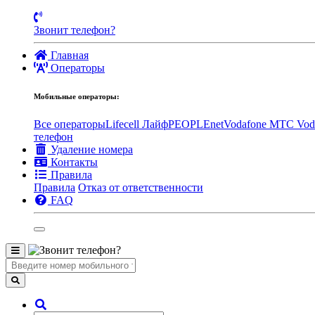
Звонит телефон?
Главная
Операторы
Мобильные операторы:
Все операторы
Lifecell Лайф
PEOPLEnet
Vodafone MTC
Vod
телефон
Удаление номера
Контакты
Правила
Правила
Отказ от ответственности
FAQ