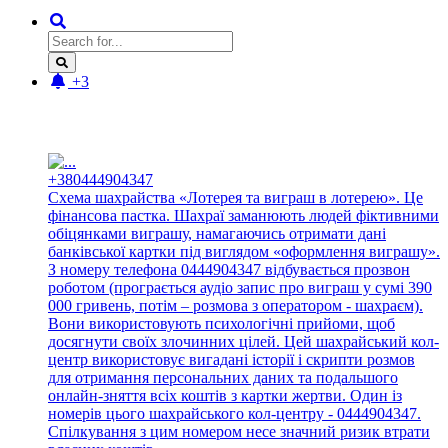
+3
Новые отзывы:
+380444904347
Схема шахрайства «Лотерея та виграш в лотерею». Це
фінансова пастка. Шахраї заманюють людей фіктивними
обіцянками виграшу, намагаючись отримати дані
банківської картки під виглядом «оформлення виграшу».
З номеру телефона 0444904347 відбувається прозвон
роботом (програється аудіо запис про виграш у сумі 390
000 гривень, потім – розмова з оператором - шахраєм).
Вони використовують психологічні прийоми, щоб
досягнути своїх злочинних цілей. Цей шахрайський кол-
центр використовує вигадані історії і скрипти розмов
для отримання персональних даних та подальшого
онлайн-зняття всіх коштів з картки жертви. Один із
номерів цього шахрайського кол-центру - 0444904347.
Спілкування з цим номером несе значний ризик втрати