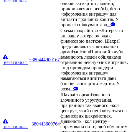
негативная
банківські картки людини,
прикриваючись необхідністю
«оформлення виграшу» для
виплати грошових коштів. У
процесі спілкування зл
...
Схема шахрайства «Лотерея та
виграш у лотерею», яка є
фінансовою пасткою. Шахраї
представляються вигаданою
організацією «Призовий клуб»,
заманюють людей обіцянками
+380444900167
негативная
отримання неіснуючих виграшів,
і під приводом процедури
«оформлення виграшу»
намагаються випитати дані
банківської картки жертви. У
розм
...
Шахраї з організованого
злочинного угрупування,
працівники так званого «кол-
центру», який спеціалізується на
фінансових шахрайствах.
Діяльність «кол-центру»
+380443609764
негативная
спрямована на те, щоб обманним
шляхом отримувати персональні