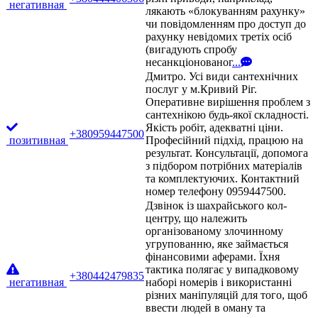
негативная
лякають «блокуванням рахунку»
чи повідомленням про доступ до
рахунку невідомих третіх осіб
(вигадують спробу
несанкціонованог
...
Дмитро. Усі види сантехнічних
послуг у м.Кривий Ріг.
Оперативне вирішення проблем з
сантехнікою будь-якої складності.
Якість робіт, адекватні ціни.
+380959447500
позитивная
Професійний підхід, працюю на
результат. Консультації, допомога
з підбором потрібних матеріалів
та комплектуючих. Контактний
номер телефону 0959447500.
Дзвінок із шахрайського кол-
центру, що належить
організованому злочинному
угрупованню, яке займається
фінансовими аферами. Їхня
тактика полягає у випадковому
+380442479835
негативная
наборі номерів і використанні
різних маніпуляцій для того, щоб
ввести людей в оману та