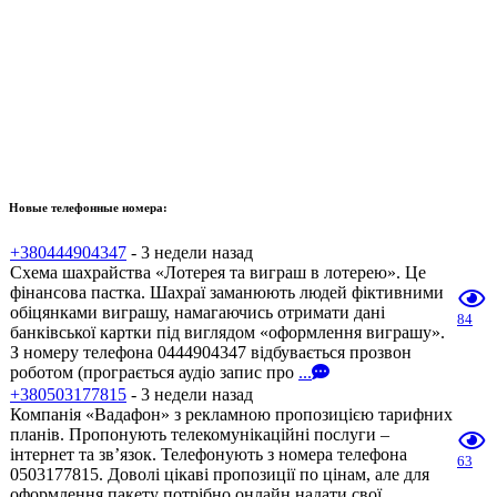
Новые телефонные номера:
+380444904347
- 3 недели назад
Схема шахрайства «Лотерея та виграш в лотерею». Це
фінансова пастка. Шахраї заманюють людей фіктивними
обіцянками виграшу, намагаючись отримати дані
84
банківської картки під виглядом «оформлення виграшу».
З номеру телефона 0444904347 відбувається прозвон
роботом (програється аудіо запис про
...
+380503177815
- 3 недели назад
Компанія «Вадафон» з рекламною пропозицією тарифних
планів. Пропонують телекомунікаційні послуги –
інтернет та зв’язок. Телефонують з номера телефона
63
0503177815. Доволі цікаві пропозиції по цінам, але для
оформлення пакету потрібно онлайн надати свої