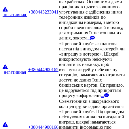
шахрайствах. Основними діями
працівників цього злочинного
+380443233941
угрупування є здійснення ними
негативная
телефонних дзвінків по
випадковим номерам, з метою
спроби введення людей в оману,
для отримання їх персональних
даних, зокрем
...
«Призовий клуб» - фінансова
пастка під виглядом «лотереї» чи
«виграшу в лотерею». Шахраї
використовують неіснуючі
виплати як наживку, щоб
+380444900165
втягнути людей у небезпечну
негативная
ситуацію, намагаючись отримати
доступ до даних їхніх
банківських карток. Як правило,
це відбувається під прикриттям
процесу «оформленн
...
Схематозники з шахрайскього
кол-центру, вигадана організація
«Призовий клуб». Під приводом
неіснуючих виплат за вигаданий
виграш, шахраї намагаються
+380444900166
виманити інформацію про