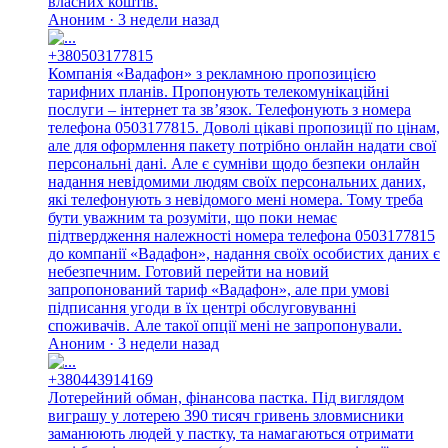
власних коштів.
Аноним · 3 недели назад
+380503177815
Компанія «Вадафон» з рекламною пропозицією
тарифних планів. Пропонують телекомунікаційні
послуги – інтернет та зв’язок. Телефонують з номера
телефона 0503177815. Доволі цікаві пропозиції по цінам,
але для оформлення пакету потрібно онлайн надати свої
персональні дані. Але є сумніви щодо безпеки онлайн
надання невідомими людям своїх персональних даних,
які телефонують з невідомого мені номера. Тому треба
бути уважним та розуміти, що поки немає
підтвердження належності номера телефона 0503177815
до компанії «Вадафон», надання своїх особистих даних є
небезпечним. Готовий перейти на новий
запропонований тариф «Вадафон», але при умові
підписання угоди в їх центрі обслуговуванні
споживачів. Але такої опції мені не запропонували.
Аноним · 3 недели назад
+380443914169
Лотерейний обман, фінансова пастка. Під виглядом
виграшу у лотерею 390 тисяч гривень зловмисники
заманюють людей у пастку, та намагаються отримати