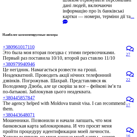
дані людей, включаючи
інформацію про їх банківські
картки — номери, терміни дії та
...
Наиболее комментируемые номера
+380961017110
Это была моя вторая поездка с этими перевозчиками.
27
Первый раз поставила 10/10, второй раз ставлю 11/10
+380979940946
Це негідник. Намагається розвести на гроші.
Неадекватний. Проводить акції нічних телефонний
22
дзвінків. Погрожував. Шахрай. Представлявся як
Володимир Дзюба, але це скоріш за все – фейкові ім’я та
по-батькові. Заблокував цього неадеквата.
+380445857847
The agency helped with Moldova transit visa. I can recommend
17
them.
+380443648071
Мошенники. Позвонили и начали лапшать, что моя
банковская карта заблокирована. И что просят меня
пройти процедуру идентификации моей личности.
16
Хотели вытянуть из меня данные моей карты - номер