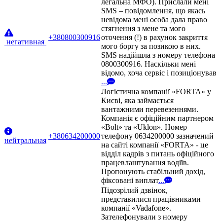
легальна МФО). Прислали мені
SMS – повідомлення, що якась
невідома мені особа дала право
стягнення з мене та мого
+380800300916
оточення (!) в рахунок закриття
негативная
мого боргу за позикою в них.
SMS надійшла з номеру телефона
0800300916. Наскільки мені
відомо, хоча сервіс і позиціонував
...
Логістична компанії «FORTA» у
Києві, яка займається
вантажними перевезеннями.
Компанія є офіційним партнером
«Bolt» та «Uklon». Номер
+380634200000
телефону 0634200000 зазначений
нейтральная
на сайті компанії «FORTA» - це
відділ кадрів з питань офіційного
працевлаштування водіїв.
Пропонують стабільний дохід,
фіксовані виплат
...
Підозрілий дзвінок,
представилися працівниками
компанії «Vadafone».
Зателефонували з номеру