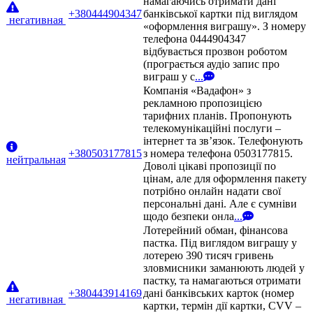
намагаючись отримати дані
+380444904347
банківської картки під виглядом
негативная
«оформлення виграшу». З номеру
телефона 0444904347
відбувається прозвон роботом
(програється аудіо запис про
виграш у с
...
Компанія «Вадафон» з
рекламною пропозицією
тарифних планів. Пропонують
телекомунікаційні послуги –
інтернет та зв’язок. Телефонують
+380503177815
з номера телефона 0503177815.
нейтральная
Доволі цікаві пропозиції по
цінам, але для оформлення пакету
потрібно онлайн надати свої
персональні дані. Але є сумніви
щодо безпеки онла
...
Лотерейний обман, фінансова
пастка. Під виглядом виграшу у
лотерею 390 тисяч гривень
зловмисники заманюють людей у
пастку, та намагаються отримати
+380443914169
дані банківських карток (номер
негативная
картки, термін дії картки, CVV –