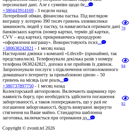
персональні дані. Але є сумніви щодо бе
...
+380443914169
- 3 недели назад
Лотерейний обман, фінансова пастка. Під виглядом
виграшу у лотерею 390 тисяч гривень зловмисники
заманюють людей у пастку, та намагаються отримати дані
79
банківських карток (номер картки, термін дії картки,
CVV – код картки), прикриваючись процедурою
«оформлення виграшу». Використовують псих
...
+380638242821
- 1 месяц назад
Настирливі дзвінки з компанії «Lifecell» (принаймні, так
представилися). Телефонували декілька разів з номеру
телефона 0638242821, допоки я не прийняв їх дзвінок.
94
Запропонували послуги з підключення оптоволоконного
домашнього інтернету за привабливою ціною – 50
гривень на місяць (але реаль
...
+380737897750
- 1 месяц назад
Колекторський автопрозвон. Включають шарманку про
наявність боргу, про необхідність здійснити погашення
заборгованості, а також попереджають, що у разі не
82
погашення заборгованості, будуть вимушені звернути
стягнення на Ваше майно. Стандартна шаблонна
заготовка, включається при отримання дз
...
Copyright © zvonit.tel 2026