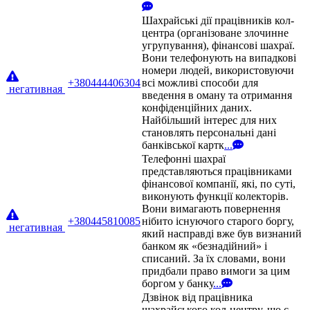
Шахрайські дії працівників кол-
центра (організоване злочинне
угрупування), фінансові шахраї.
Вони телефонують на випадкові
номери людей, використовуючи
+380444406304
всі можливі способи для
негативная
введення в оману та отримання
конфіденційних даних.
Найбільший інтерес для них
становлять персональні дані
банківської картк
...
Телефонні шахраї
представляються працівниками
фінансової компанії, які, по суті,
виконують функції колекторів.
Вони вимагають повернення
+380445810085
нібито існуючого старого боргу,
негативная
який насправді вже був визнаний
банком як «безнадійний» і
списаний. За їх словами, вони
придбали право вимоги за цим
боргом у банку
...
Дзвінок від працівника
шахрайського кол-центру, що є