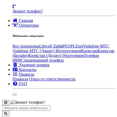
Звонит телефон?
Главная
Операторы
Мобильные операторы:
Все операторы
Lifecell Лайф
PEOPLEnet
Vodafone MTC
Vodafone МТС (Джинс)
Интертелеком
Киевстар
Киевстар
(Билайн)
Киевстар (Диджус)
Укртелеком
Телефон
8800
Стационарный телефон
Удаление номера
Контакты
Правила
Правила
Отказ от ответственности
FAQ