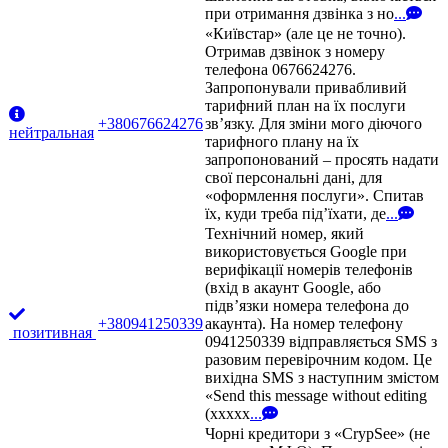
при отримання дзвінка з но
...
«Київстар» (але це не точно).
Отримав дзвінок з номеру
телефона 0676624276.
Запропонували привабливий
тарифний план на їх послуги
+380676624276
зв’язку. Для зміни мого діючого
нейтральная
тарифного плану на їх
запропонований – просять надати
свої персональні дані, для
«оформлення послуги». Спитав
їх, куди треба під’їхати, де
...
Технічний номер, який
використовується Google при
верифікації номерів телефонів
(вхід в акаунт Google, або
підв’язки номера телефона до
+380941250339
акаунта). На номер телефону
позитивная
0941250339 відправляється SMS з
разовим перевірочним кодом. Це
вихідна SMS з наступним змістом
«Send this message without editing
(xxxxx
...
Чорні кредитори з «CrypSee» (не