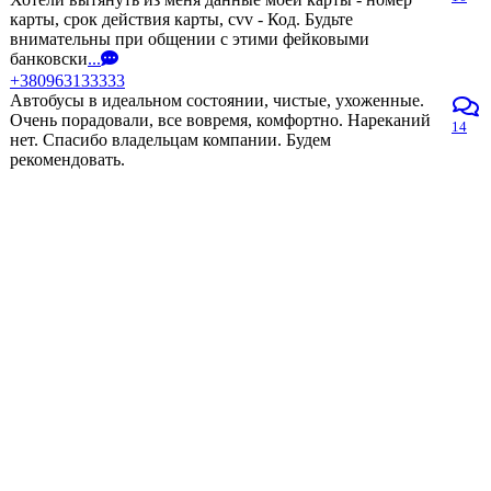
карты, срок действия карты, cvv - Код. Будьте
внимательны при общении с этими фейковыми
банковски
...
+380963133333
Автобусы в идеальном состоянии, чистые, ухоженные.
Очень порадовали, все вовремя, комфортно. Нареканий
14
нет. Спасибо владельцам компании. Будем
рекомендовать.