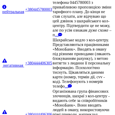
телефона 0445780003 з
привабливою пропозицією зміни
+380445780003
нейтральная
тарифного плану. До кінця не
став слухати, але відчуваю що
цей дзвінок з шахрайського кол-
центру. Підтвердити це не можу,
але по усім ознакам дуже схоже –
п
...
Шахрайське кодло з кол-центру.
Представляються працівниками
«МоноБанк». Вводять в оману
під різними приводами (лякають
блокуванням рахунку), з метою
+380444406305
витягти з людини її персональну
негативная
інформацію. Психологічно
тиснуть. Цікавляться даними
карти (номер, термін дії, cvv -
код). Телефонують з номерів
телефо
...
Організована група фінансових
злочинців, шахраї з кол-центру -
видають себе за співробітників
«МоноБанк». Вони вводять
людей в оману, використовуючи
+380444406306
різні приводи, наприклад,