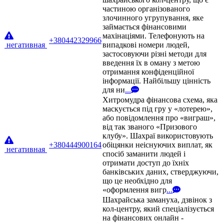
частиною організованого
злочинного угрупування, яке
займається фінансовими
махінаціями. Телефонують на
+380442329966
негативная
випадкові номери людей,
застосовуючи різні методи для
введення їх в оману з метою
отримання конфіденційної
інформації. Найбільшу цінність
для ни
...
Хитромудра фінансова схема, яка
маскується під гру у «лотерею»,
або повідомлення про «виграш»,
від так званого «Призового
клубу». Шахраї використовують
+380444900164
обіцянки неіснуючих виплат, як
негативная
спосіб заманити людей і
отримати доступ до їхніх
банківських даних, стверджуючи,
що це необхідно для
«оформлення вигр
...
Шахрайська замануха, дзвінок з
кол-центру, який спеціалізується
на фінансових онлайн -