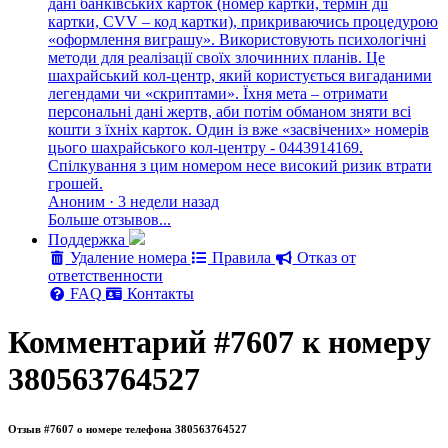
дані банківських карток (номер картки, термін дії
картки, CVV – код картки), прикриваючись процедурою
«оформлення виграшу». Використовують психологічні
методи для реалізації своїх злочинних планів. Це
шахрайський кол-центр, який користується вигаданими
легендами чи «скриптами». Їхня мета – отримати
персональні дані жертв, аби потім обманом зняти всі
кошти з їхніх карток. Один із вже «засвічених» номерів
цього шахрайського кол-центру - 0443914169.
Спілкування з цим номером несе високий ризик втрати
грошей.
Аноним · 3 недели назад
Больше отзывов...
Поддержка
Удаление номера
Правила
Отказ от
ответственности
FAQ
Контакты
Комментарий #7607 к номеру
380563764527
Отзыв #7607 о номере телефона 380563764527