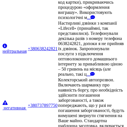
код картки), прикриваючись
процедурою «оформлення
виграшу». Використовують
психологічні м
...
Настирливі дзвінки з компанії
«Lifecell» (принаймні, так
представилися). Телефонували
декілька разів з номеру телефона
0638242821, допоки я не прийняв
+380638242821
їх дзвінок. Запропонували
нейтральная
послуги з підключення
оптоволоконного домашнього
інтернету за привабливою ціною
– 50 гривень на місяць (але
реально, такі ц
...
Колекторський автопрозвон.
Включають шарманку про
наявність боргу, про необхідність
здійснити погашення
заборгованості, а також
+380737897750
попереджають, що у разі не
негативная
погашення заборгованості, будуть
вимушені звернути стягнення на
Ваше майно. Стандартна
шаблонна заготовка, включається