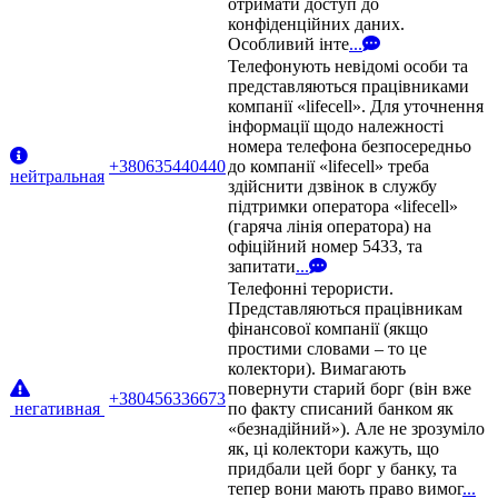
отримати доступ до
конфіденційних даних.
Особливий інте
...
Телефонують невідомі особи та
представляються працівниками
компанії «lifecell». Для уточнення
інформації щодо належності
номера телефона безпосередньо
+380635440440
до компанії «lifecell» треба
нейтральная
здійснити дзвінок в службу
підтримки оператора «lifecell»
(гаряча лінія оператора) на
офіційний номер 5433, та
запитати
...
Телефонні терористи.
Представляються працівникам
фінансової компанії (якщо
простими словами – то це
колектори). Вимагають
повернути старий борг (він вже
+380456336673
негативная
по факту списаний банком як
«безнадійний»). Але не зрозуміло
як, ці колектори кажуть, що
придбали цей борг у банку, та
тепер вони мають право вимог
...