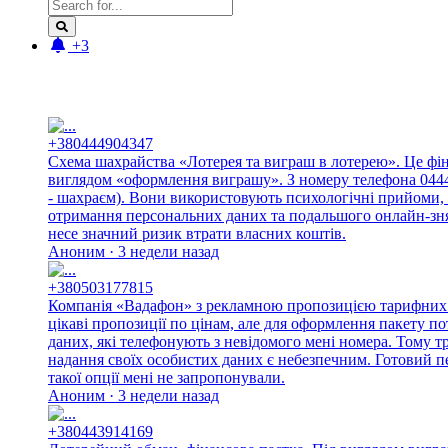
+3
Новые отзывы:
+380444904347
Схема шахрайства «Лотерея та виграш в лотерею». Це фі
виглядом «оформлення виграшу». З номеру телефона 044490
- шахраєм). Вони використовують психологічні прийоми, 
отримання персональних даних та подальшого онлайн-знят
несе значний ризик втрати власних коштів.
Аноним · 3 недели назад
+380503177815
Компанія «Вадафон» з рекламною пропозицією тарифних п
цікаві пропозиції по цінам, але для оформлення пакету п
даних, які телефонують з невідомого мені номера. Тому 
надання своїх особистих даних є небезпечним. Готовий п
такої опції мені не запропонували.
Аноним · 3 недели назад
+380443914169