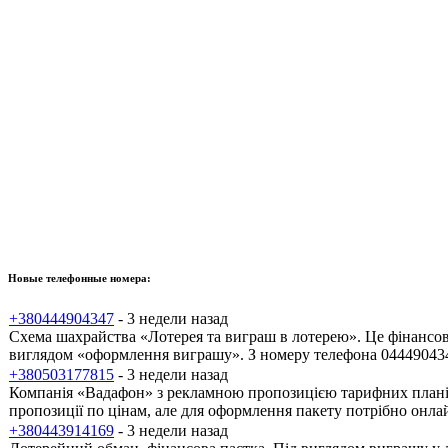
Новые телефонные номера:
+380444904347
- 3 недели назад
Схема шахрайства «Лотерея та виграш в лотерею». Це фінансов
виглядом «оформлення виграшу». З номеру телефона 0444904347
+380503177815
- 3 недели назад
Компанія «Вадафон» з рекламною пропозицією тарифних планів.
пропозиції по цінам, але для оформлення пакету потрібно онлай
+380443914169
- 3 недели назад