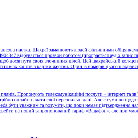
нансова пастка. Шахраї заманюють людей фіктивними обіцянками 
4347 відбувається прозвон роботом (програється аудіо запис пр
щоб досягнути своїх злочинних цілей. Цей шахрайський кол-центр
тя всіх коштів з картки жертви. Один із номерів цього шахрайс
ланів. Пропонують телекомунікаційні послуги – інтернет та зв’
отрібно онлайн надати свої персональні дані. Але є сумніви що
треба бути уважним та розуміти, що поки немає підтвердження н
ерейти на новий запропонований тариф «Вадафон», але при умові