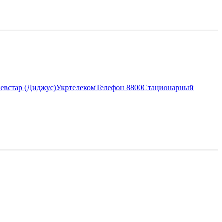
евстар (Диджус)
Укртелеком
Телефон 8800
Стационарный