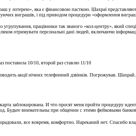
раш у лотерею», яка є фінансовою пасткою. Шахраї представляю
уючих виграшів, і під приводом процедури «оформлення виграшу
о угрупування, працівники так званого «кол-центру», який спеці
яхом отримувати персональні дані людей, включаючи інформацію 
з поставила 10/10, второй раз ставлю 11/10
оводить акції нічних телефонний дзвінків. Погрожував. Шахрай.
.
карта заблокирована. И что просят меня пройти процедуру иде
 Код. Будьте внимательны при общении с этими фейковыми банко
орадовали, все вовремя, комфортно. Нареканий нет. Спасибо вл