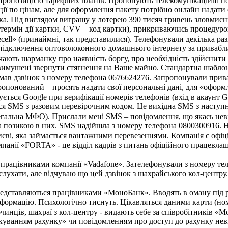
ропозицією тарифних планів. Пропонують телекомунікаційні посл
ції по цінам, але для оформлення пакету потрібно онлайн надати 
ка. Під виглядом виграшу у лотерею 390 тисяч гривень зловмисн
, термін дії картки, CVV – код картки), прикриваючись процеду
ecell» (принаймні, так представилися). Телефонували декілька ра
підключення оптоволоконного домашнього інтернету за приваблив
ють шарманку про наявність боргу, про необхідність здійснити 
вимушені звернути стягнення на Ваше майно. Стандартна шаблон
имав дзвінок з номеру телефона 0676624276. Запропонували прив
опонований – просять надати свої персональні дані, для «оформле
ться Google при верифікації номерів телефонів (вхід в акаунт G
я SMS з разовим перевірочним кодом. Це вихідна SMS з наступним
егальна МФО). Прислали мені SMS – повідомлення, що якась неві
за позикою в них. SMS надійшла з номеру телефона 0800300916. Н
єві, яка займається вантажними перевезеннями. Компанія є офіц
мпанії «FORTA» - це відділ кадрів з питань офіційного працевла
я працівниками компанії «Vadafone». Зателефонували з номеру т
слухати, але відчуваю що цей дзвінок з шахрайського кол-центру.
редставляються працівниками «МоноБанк». Вводять в оману під 
формацію. Психологічно тиснуть. Цікавляться даними карти (номер
чинців, шахраї з кол-центру - видають себе за співробітників «
куванням рахунку» чи повідомленням про доступ до рахунку неві