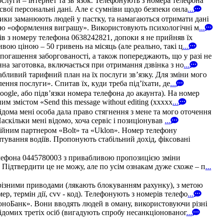
уги – інтернет та зв’язок. Телефонують з номера телефона
свої персональні дані. Але є сумніви щодо безпеки онла
...
ики заманюють людей у пастку, та намагаються отримати дані
рою «оформлення виграшу». Використовують психологічні м
...
зів з номеру телефона 0638242821, допоки я не прийняв їх
ою ціною – 50 гривень на місяць (але реально, такі ц
...
погашення заборгованості, а також попереджають, що у разі не
на заготовка, включається при отримання дзвінка з но
...
абливий тарифний план на їх послуги зв’язку. Для зміни мого
ння послуги». Спитав їх, куди треба під’їхати, де
...
oogle, або підв’язки номера телефона до акаунта). На номер
 змістом «Send this message without editing (xxxxx
...
дома мені особа дала право стягнення з мене та мого оточення
аскільки мені відомо, хоча сервіс і позиціонував
...
ійним партнером «Bolt» та «Uklon». Номер телефону
штування водіїв. Пропонують стабільний дохід, фіксовані
елефона 0445780003 з привабливою пропозицією зміни
 Підтвердити це не можу, але по усім ознакам дуже схоже – п
...
різними приводами (лякають блокуванням рахунку), з метою
, термін дії, cvv - код). Телефонують з номерів телефо
...
МоноБанк». Вони вводять людей в оману, використовуючи різні
домих третіх осіб (вигадують спробу несанкціонованог
...