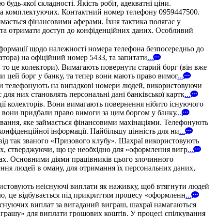
удь-якої складності. Якість робіт, адекватні ціни.
в та комплектуючих. Контактний номер телефону 0959447500.
мається фінансовими аферами. Їхня тактика полягає у
у та отримати доступ до конфіденційних даних. Особливий
нформації щодо належності номера телефона безпосередньо до
ератора) на офіційний номер 5433, та запитати
...
 то це колектори). Вимагають повернути старий борг (він вже
и цей борг у банку, та тепер вони мають право вимог
...
они телефонують на випадкові номери людей, використовуючи
для них становлять персональні дані банківської картк
...
ції колекторів. Вони вимагають повернення нібито існуючого
и, вони придбали право вимоги за цим боргом у банку
...
ування, яке займається фінансовими махінаціями. Телефонують
конфіденційної інформації. Найбільшу цінність для ни
...
 від так званого «Призового клубу». Шахраї використовують
них, стверджуючи, що це необхідно для «оформлення вигр
...
твах. Основними діями працівників цього злочинного
ння людей в оману, для отримання їх персональних даних,
ристовують неіснуючі виплати як наживку, щоб втягнути людей
ло, це відбувається під прикриттям процесу «оформленн
...
існуючих виплат за вигаданий виграш, шахраї намагаються
грашу» для виплати грошових коштів. У процесі спілкування