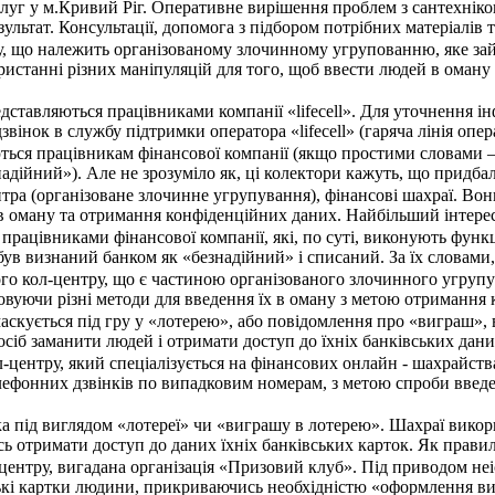
уг у м.Кривий Ріг. Оперативне вирішення проблем з сантехнікою б
ультат. Консультації, допомога з підбором потрібних матеріалі
у, що належить організованому злочинному угрупованню, яке зай
ристанні різних маніпуляцій для того, щоб ввести людей в оман
дставляються працівниками компанії «lifecell». Для уточнення і
 дзвінок в службу підтримки оператора «lifecell» (гаряча лінія оп
ься працівникам фінансової компанії (якщо простими словами –
адійний»). Але не зрозуміло як, ці колектори кажуть, що придбал
нтра (організоване злочинне угрупування), фінансові шахраї. В
в оману та отримання конфіденційних даних. Найбільший інтерес 
працівниками фінансової компанії, які, по суті, виконують функ
 був визнаний банком як «безнадійний» і списаний. За їх словам
ого кол-центру, що є частиною організованого злочинного угруп
овуючи різні методи для введення їх в оману з метою отримання 
аскується під гру у «лотерею», або повідомлення про «виграш»,
осіб заманити людей і отримати доступ до їхніх банківських да
л-центру, який спеціалізується на фінансових онлайн - шахрайс
лефонних дзвінків по випадковим номерам, з метою спроби введе
ка під виглядом «лотереї» чи «виграшу в лотерею». Шахраї вико
ь отримати доступ до даних їхніх банківських карток. Як прави
центру, вигадана організація «Призовий клуб». Під приводом не
кі картки людини, прикриваючись необхідністю «оформлення ви