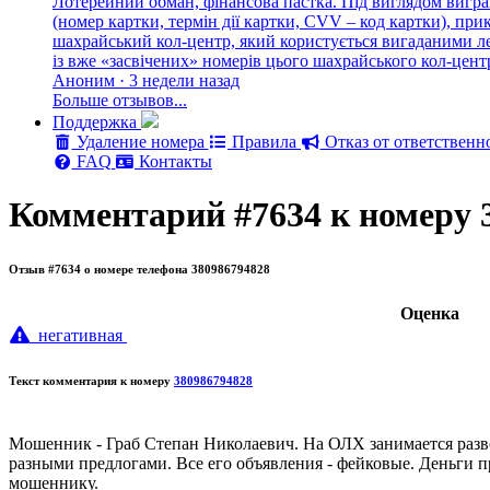
Лотерейний обман, фінансова пастка. Під виглядом вигра
(номер картки, термін дії картки, CVV – код картки), п
шахрайський кол-центр, який користується вигаданими лег
із вже «засвічених» номерів цього шахрайського кол-цен
Аноним · 3 недели назад
Больше отзывов...
Поддержка
Удаление номера
Правила
Отказ от ответственн
FAQ
Контакты
Комментарий #7634 к номеру 
Отзыв #7634 о номере телефона 380986794828
Oценка
негативная
Текст комментария к номеру
380986794828
Мошенник - Граб Степан Николаевич. На ОЛХ занимается развод
разными предлогами. Все его объявления - фейковые. Деньги п
мошеннику.