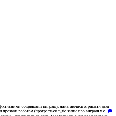
 фіктивними обіцянками виграшу, намагаючись отримати дані
 прозвон роботом (програється аудіо запис про виграш у с
...