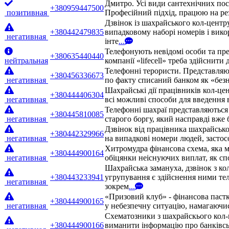
Дмитро. Усі види сантехнічних посл
+380959447500
позитивная
Професійний підхід, працюю на рез
Дзвінок із шахрайського кол-центр
+380442479835
випадковому наборі номерів і вико
негативная
інте
...
Телефонують невідомі особи та пре
+380635440440
нейтральная
компанії «lifecell» треба здійснити
Телефонні терористи. Представляют
+380456336673
негативная
по факту списаний банком як «безн
Шахрайські дії працівників кол-це
+380444406304
негативная
всі можливі способи для введення 
Телефонні шахраї представляються 
+380445810085
негативная
старого боргу, який насправді вже
Дзвінок від працівника шахрайськ
+380442329966
негативная
на випадкові номери людей, застос
Хитромудра фінансова схема, яка м
+380444900164
негативная
обіцянки неіснуючих виплат, як сп
Шахрайська замануха, дзвінок з ко
+380443233941
угрупування є здійснення ними те
негативная
зокрем
...
«Призовий клуб» - фінансова паст
+380444900165
негативная
у небезпечну ситуацію, намагаючис
Схематозники з шахрайскього кол-
+380444900166
виманити інформацію про банківсь