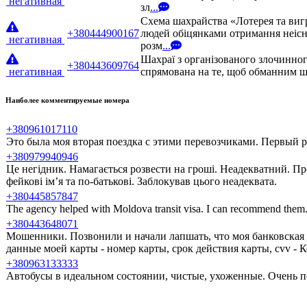
негативная
зл
...
Схема шахрайства «Лотерея та виг
+380444900167
людей обіцянками отримання неісн
негативная
розм
...
Шахраї з організованого злочинног
+380443609764
негативная
спрямована на те, щоб обманним шл
Наиболее комментируемые номера
+380961017110
Это была моя вторая поездка с этими перевозчиками. Первый ра
+380979940946
Це негідник. Намагається розвести на гроші. Неадекватний. Пр
фейкові ім’я та по-батькові. Заблокував цього неадеквата.
+380445857847
The agency helped with Moldova transit visa. I can recommend them
+380443648071
Мошенники. Позвонили и начали лапшать, что моя банковская 
данные моей карты - номер карты, срок действия карты, cvv -
+380963133333
Автобусы в идеальном состоянии, чистые, ухоженные. Очень п