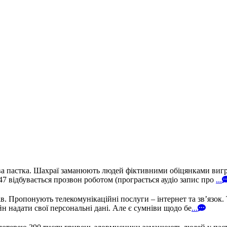
а пастка. Шахраї заманюють людей фіктивними обіцянками вигра
 відбувається прозвон роботом (програється аудіо запис про
...
 Пропонують телекомунікаційні послуги – інтернет та зв’язок. 
н надати свої персональні дані. Але є сумніви щодо бе
...