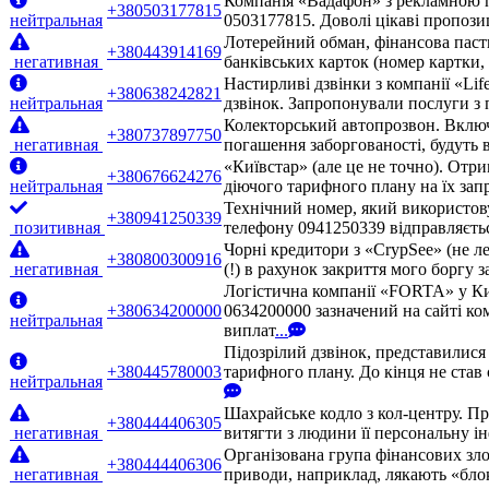
Компанія «Вадафон» з рекламною п
+380503177815
нейтральная
0503177815. Доволі цікаві пропози
Лотерейний обман, фінансова паст
+380443914169
негативная
банківських карток (номер картки
Настирливі дзвінки з компанії «Lif
+380638242821
нейтральная
дзвінок. Запропонували послуги з 
Колекторський автопрозвон. Включа
+380737897750
негативная
погашення заборгованості, будуть 
«Київстар» (але це не точно). Отр
+380676624276
нейтральная
діючого тарифного плану на їх запр
Технічний номер, який використовує
+380941250339
позитивная
телефону 0941250339 відправляєтьс
Чорні кредитори з «CrypSee» (не л
+380800300916
негативная
(!) в рахунок закриття мого боргу 
Логістична компанії «FORTA» у Ки
+380634200000
0634200000 зазначений на сайті ко
нейтральная
виплат
...
Підозрілий дзвінок, представилис
+380445780003
тарифного плану. До кінця не став 
нейтральная
Шахрайське кодло з кол-центру. П
+380444406305
негативная
витягти з людини її персональну ін
Організована група фінансових зло
+380444406306
негативная
приводи, наприклад, лякають «бло