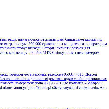
виграшу, намагаючись отримати дані банківської картки під
о виграш у сумі 390 000 гривень, потім – розмова з оператором
 використовує вигадані історії і скрипти розмов для
ького кол-центру - 0444904347. Спілкування з цим номером
язок. Телефонують з номера телефона 0503177815. Доволі
до безпеки онлайн надання невідомими людям своїх персональних
алежності номера телефона 0503177815 до компанії «Вадафон»,
 підписання угоди в їх центрі обслуговуванні споживачів. Але