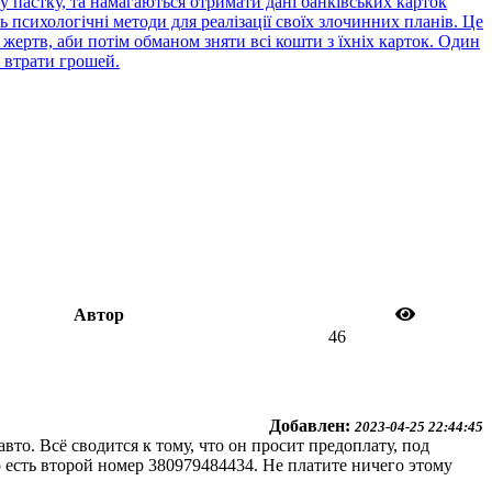
 пастку, та намагаються отримати дані банківських карток
психологічні методи для реалізації своїх злочинних планів. Це
жертв, аби потім обманом зняти всі кошти з їхніх карток. Один
 втрати грошей.
Автор
46
Добавлен:
2023-04-25 22:44:45
о. Всё сводится к тому, что он просит предоплату, под
 есть второй номер 380979484434. Не платите ничего этому