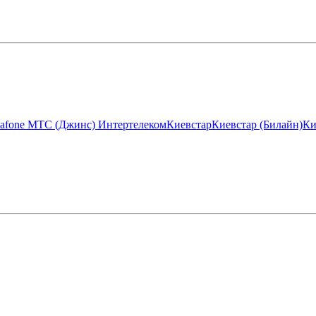
afone МТС (Джинс)
Интертелеком
Киевстар
Киевстар (Билайн)
Ки