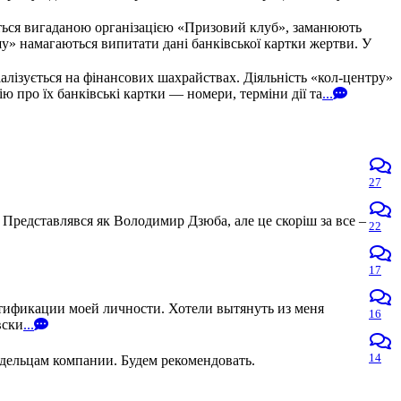
ться вигаданою організацією «Призовий клуб», заманюють
» намагаються випитати дані банківської картки жертви. У
алізується на фінансових шахрайствах. Діяльність «кол-центру»
про їх банківські картки — номери, терміни дії та
...
27
 Представлявся як Володимир Дзюба, але це скоріш за все –
22
17
нтификации моей личности. Хотели вытянуть из меня
16
вски
...
14
адельцам компании. Будем рекомендовать.