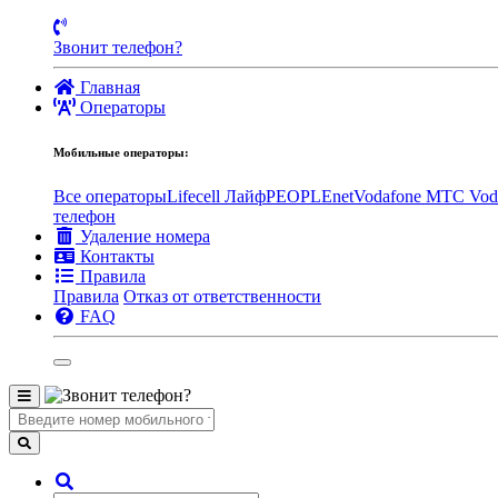
Звонит телефон?
Главная
Операторы
Мобильные операторы:
Все операторы
Lifecell Лайф
PEOPLEnet
Vodafone MTC
Vod
телефон
Удаление номера
Контакты
Правила
Правила
Отказ от ответственности
FAQ