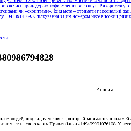
шу у лотерею 390 тисяч гривень зловмисники заманюють людей у
рикриваючись процедурою «оформлення виграшу». Використовують 
ендами чи «скриптами». Їхня мета – отримати персональні дані 
тру - 0443914169. Спілкування з цим номером несе високий ризик
ости
380986794828
Аноним
ом людей, под видом человека, который занимается продажей авт
ринимает на свою карту Приват банка 4149499991076108. У него