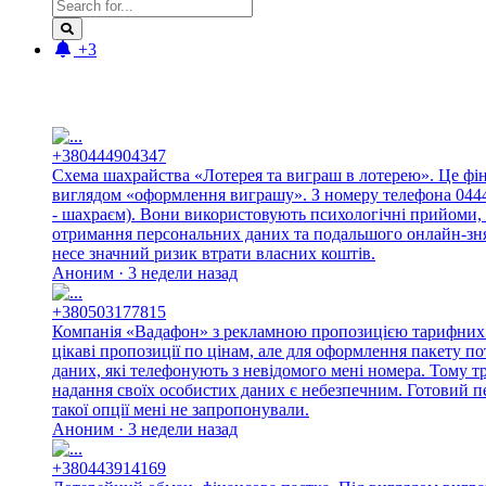
+3
Новые отзывы:
+380444904347
Схема шахрайства «Лотерея та виграш в лотерею». Це фі
виглядом «оформлення виграшу». З номеру телефона 044490
- шахраєм). Вони використовують психологічні прийоми, 
отримання персональних даних та подальшого онлайн-знят
несе значний ризик втрати власних коштів.
Аноним · 3 недели назад
+380503177815
Компанія «Вадафон» з рекламною пропозицією тарифних п
цікаві пропозиції по цінам, але для оформлення пакету п
даних, які телефонують з невідомого мені номера. Тому 
надання своїх особистих даних є небезпечним. Готовий п
такої опції мені не запропонували.
Аноним · 3 недели назад
+380443914169