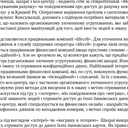
чинців, шахраї з кол-центру - видають себе за співробітників «
куванням рахунку» чи повідомленням про доступ до рахунку неві
уг у м.Кривий Ріг. Оперативне вирішення проблем з сантехнікою б
ультат. Консультації, допомога з підбором потрібних матеріалі
у, що належить організованому злочинному угрупованню, яке зай
ристанні різних маніпуляцій для того, щоб ввести людей в оман
дставляються працівниками компанії «lifecell». Для уточнення і
 дзвінок в службу підтримки оператора «lifecell» (гаряча лінія оп
ься працівникам фінансової компанії (якщо простими словами –
адійний»). Але не зрозуміло як, ці колектори кажуть, що придбал
нтра (організоване злочинне угрупування), фінансові шахраї. В
в оману та отримання конфіденційних даних. Найбільший інтерес 
працівниками фінансової компанії, які, по суті, виконують функ
 був визнаний банком як «безнадійний» і списаний. За їх словам
ого кол-центру, що є частиною організованого злочинного угруп
овуючи різні методи для введення їх в оману з метою отримання 
аскується під гру у «лотерею», або повідомлення про «виграш»,
осіб заманити людей і отримати доступ до їхніх банківських да
л-центру, який спеціалізується на фінансових онлайн - шахрайс
лефонних дзвінків по випадковим номерам, з метою спроби введе
ка під виглядом «лотереї» чи «виграшу в лотерею». Шахраї вико
ь отримати доступ до даних їхніх банківських карток. Як прави