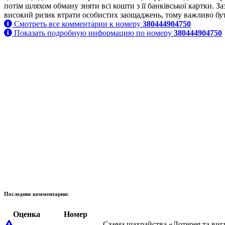
потім шляхом обману зняти всі кошти з її банківської картки.
високий ризик втрати особистих заощаджень, тому важливо бут
Смотреть все комментарии к номеру
380444904750
Показать подробную информацию по номеру
380444904750
Последние комментарии:
Оценка
Номер
Схема шахрайства «Лотерея та виг