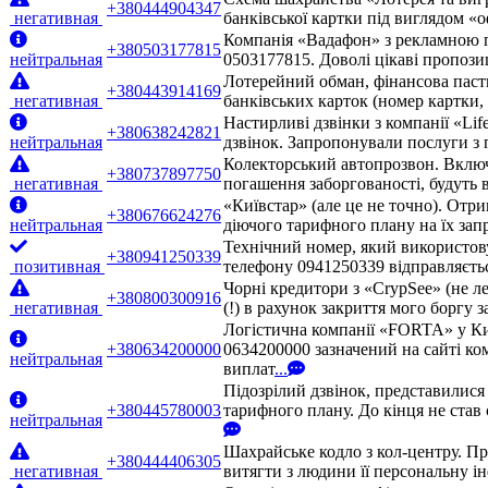
+380444904347
негативная
банківської картки під виглядом «
Компанія «Вадафон» з рекламною п
+380503177815
нейтральная
0503177815. Доволі цікаві пропози
Лотерейний обман, фінансова паст
+380443914169
негативная
банківських карток (номер картки
Настирливі дзвінки з компанії «Lif
+380638242821
нейтральная
дзвінок. Запропонували послуги з 
Колекторський автопрозвон. Включа
+380737897750
негативная
погашення заборгованості, будуть 
«Київстар» (але це не точно). Отр
+380676624276
нейтральная
діючого тарифного плану на їх запр
Технічний номер, який використовує
+380941250339
позитивная
телефону 0941250339 відправляєтьс
Чорні кредитори з «CrypSee» (не л
+380800300916
негативная
(!) в рахунок закриття мого боргу 
Логістична компанії «FORTA» у Ки
+380634200000
0634200000 зазначений на сайті ко
нейтральная
виплат
...
Підозрілий дзвінок, представилис
+380445780003
тарифного плану. До кінця не став 
нейтральная
Шахрайське кодло з кол-центру. П
+380444406305
негативная
витягти з людини її персональну ін