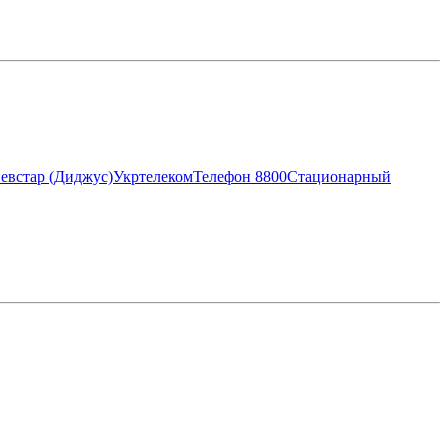
евстар (Диджус)
Укртелеком
Телефон 8800
Стационарный