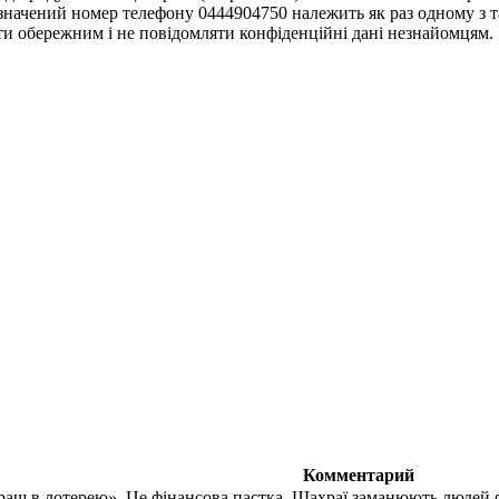
 Зазначений номер телефону 0444904750 належить як раз одному з
и обережним і не повідомляти конфіденційні дані незнайомцям.
Комментарий
раш в лотерею». Це фінансова пастка. Шахраї заманюють людей