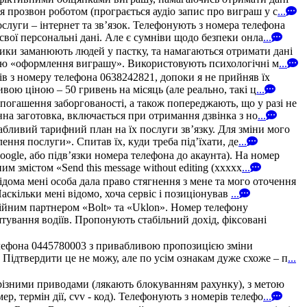
 прозвон роботом (програється аудіо запис про виграш у с
...
уги – інтернет та зв’язок. Телефонують з номера телефона
свої персональні дані. Але є сумніви щодо безпеки онла
...
ики заманюють людей у пастку, та намагаються отримати дані
рою «оформлення виграшу». Використовують психологічні м
...
зів з номеру телефона 0638242821, допоки я не прийняв їх
ою ціною – 50 гривень на місяць (але реально, такі ц
...
погашення заборгованості, а також попереджають, що у разі не
на заготовка, включається при отримання дзвінка з но
...
абливий тарифний план на їх послуги зв’язку. Для зміни мого
ння послуги». Спитав їх, куди треба під’їхати, де
...
oogle, або підв’язки номера телефона до акаунта). На номер
 змістом «Send this message without editing (xxxxx
...
дома мені особа дала право стягнення з мене та мого оточення
аскільки мені відомо, хоча сервіс і позиціонував
...
ійним партнером «Bolt» та «Uklon». Номер телефону
штування водіїв. Пропонують стабільний дохід, фіксовані
елефона 0445780003 з привабливою пропозицією зміни
 Підтвердити це не можу, але по усім ознакам дуже схоже – п
...
різними приводами (лякають блокуванням рахунку), з метою
, термін дії, cvv - код). Телефонують з номерів телефо
...