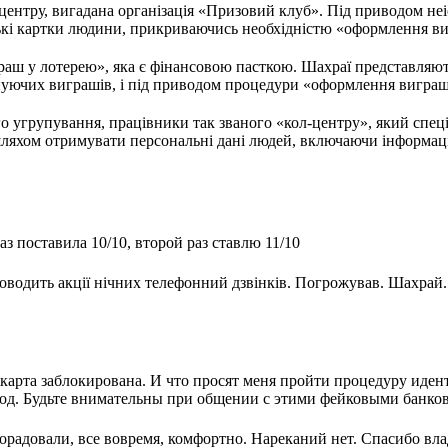
центру, вигадана організація «Призовий клуб». Під приводом не
кі картки людини, прикриваючись необхідністю «оформлення ви
раш у лотерею», яка є фінансовою пасткою. Шахраї представляю
уючих виграшів, і під приводом процедури «оформлення виграшу
о угрупування, працівники так званого «кол-центру», який спеці
яхом отримувати персональні дані людей, включаючи інформацію 
з поставила 10/10, второй раз ставлю 11/10
оводить акції нічних телефонний дзвінків. Погрожував. Шахрай.
.
карта заблокирована. И что просят меня пройти процедуру иде
 Код. Будьте внимательны при общении с этими фейковыми банко
орадовали, все вовремя, комфортно. Нареканий нет. Спасибо вл