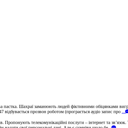
а пастка. Шахраї заманюють людей фіктивними обіцянками вигра
 відбувається прозвон роботом (програється аудіо запис про
...
 Пропонують телекомунікаційні послуги – інтернет та зв’язок. 
н надати свої персональні дані. Але є сумніви щодо бе
...