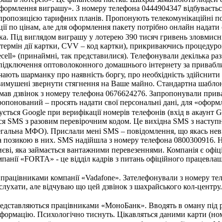
оформлення виграшу». З номеру телефона 0444904347 відбувається
ропозицією тарифних планів. Пропонують телекомунікаційні посл
ції по цінам, але для оформлення пакету потрібно онлайн надати 
ка. Під виглядом виграшу у лотерею 390 тисяч гривень зловмисн
, термін дії картки, CVV – код картки), прикриваючись процеду
ecell» (принаймні, так представилися). Телефонували декілька ра
підключення оптоволоконного домашнього інтернету за приваблив
ють шарманку про наявність боргу, про необхідність здійснити 
вимушені звернути стягнення на Ваше майно. Стандартна шаблон
имав дзвінок з номеру телефона 0676624276. Запропонували прив
опонований – просять надати свої персональні дані, для «оформле
ться Google при верифікації номерів телефонів (вхід в акаунт G
я SMS з разовим перевірочним кодом. Це вихідна SMS з наступним
егальна МФО). Прислали мені SMS – повідомлення, що якась неві
за позикою в них. SMS надійшла з номеру телефона 0800300916. Н
єві, яка займається вантажними перевезеннями. Компанія є офіц
мпанії «FORTA» - це відділ кадрів з питань офіційного працевла
я працівниками компанії «Vadafone». Зателефонували з номеру т
слухати, але відчуваю що цей дзвінок з шахрайського кол-центру.
редставляються працівниками «МоноБанк». Вводять в оману під 
формацію. Психологічно тиснуть. Цікавляться даними карти (номер