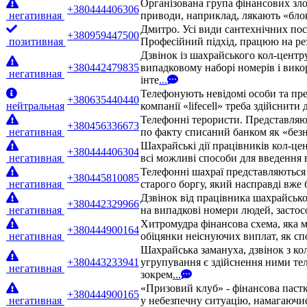
Організована група фінансових зло
+380444406306
негативная
приводи, наприклад, лякають «бло
Дмитро. Усі види сантехнічних посл
+380959447500
позитивная
Професійний підхід, працюю на рез
Дзвінок із шахрайського кол-центр
+380442479835
випадковому наборі номерів і вико
негативная
інте
...
Телефонують невідомі особи та пре
+380635440440
нейтральная
компанії «lifecell» треба здійснити
Телефонні терористи. Представляют
+380456336673
негативная
по факту списаний банком як «безн
Шахрайські дії працівників кол-це
+380444406304
негативная
всі можливі способи для введення 
Телефонні шахраї представляються 
+380445810085
негативная
старого боргу, який насправді вже
Дзвінок від працівника шахрайськ
+380442329966
негативная
на випадкові номери людей, застос
Хитромудра фінансова схема, яка м
+380444900164
негативная
обіцянки неіснуючих виплат, як сп
Шахрайська замануха, дзвінок з ко
+380443233941
угрупування є здійснення ними те
негативная
зокрем
...
«Призовий клуб» - фінансова паст
+380444900165
негативная
у небезпечну ситуацію, намагаючис