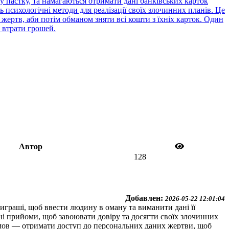
 пастку, та намагаються отримати дані банківських карток
психологічні методи для реалізації своїх злочинних планів. Це
жертв, аби потім обманом зняти всі кошти з їхніх карток. Один
 втрати грошей.
Автор
128
Добавлен:
2026-05-22 12:01:04
граші, щоб ввести людину в оману та виманити дані її
і прийоми, щоб завоювати довіру та досягти своїх злочинних
озмов — отримати доступ до персональних даних жертви, щоб