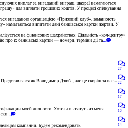
існуючих виплат за вигаданий виграш, шахраї намагаються
грашу» для виплати грошових коштів. У процесі спілкування
ться вигаданою організацією «Призовий клуб», заманюють
» намагаються випитати дані банківської картки жертви. У
алізується на фінансових шахрайствах. Діяльність «кол-центру»
про їх банківські картки — номери, терміни дії та
...
27
 Представлявся як Володимир Дзюба, але це скоріш за все –
22
17
нтификации моей личности. Хотели вытянуть из меня
16
вски
...
14
адельцам компании. Будем рекомендовать.