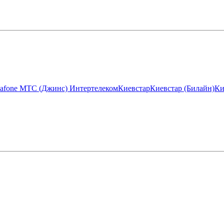
afone МТС (Джинс)
Интертелеком
Киевстар
Киевстар (Билайн)
Ки