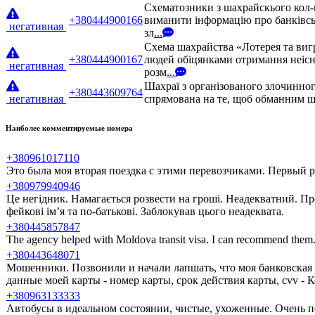
Схематозники з шахрайскього кол-
+380444900166
виманити інформацію про банківсь
негативная
зл
...
Схема шахрайства «Лотерея та виг
+380444900167
людей обіцянками отримання неісн
негативная
розм
...
Шахраї з організованого злочинног
+380443609764
негативная
спрямована на те, щоб обманним шл
Наиболее комментируемые номера
+380961017110
Это была моя вторая поездка с этими перевозчиками. Первый ра
+380979940946
Це негідник. Намагається розвести на гроші. Неадекватний. Пр
фейкові ім’я та по-батькові. Заблокував цього неадеквата.
+380445857847
The agency helped with Moldova transit visa. I can recommend them
+380443648071
Мошенники. Позвонили и начали лапшать, что моя банковская 
данные моей карты - номер карты, срок действия карты, cvv -
+380963133333
Автобусы в идеальном состоянии, чистые, ухоженные. Очень п