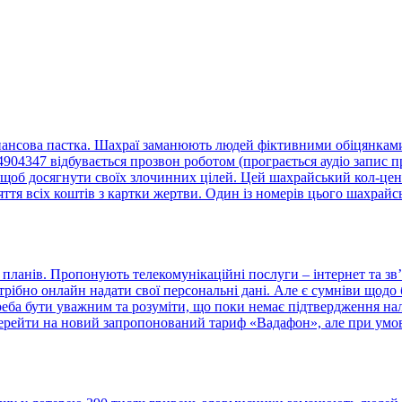
нансова пастка. Шахраї заманюють людей фіктивними обіцянками 
4347 відбувається прозвон роботом (програється аудіо запис пр
щоб досягнути своїх злочинних цілей. Цей шахрайський кол-центр
тя всіх коштів з картки жертви. Один із номерів цього шахрайс
ланів. Пропонують телекомунікаційні послуги – інтернет та зв’
отрібно онлайн надати свої персональні дані. Але є сумніви що
треба бути уважним та розуміти, що поки немає підтвердження н
ерейти на новий запропонований тариф «Вадафон», але при умові