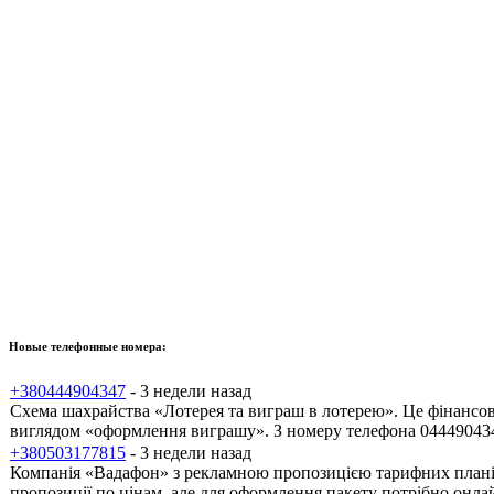
Новые телефонные номера:
+380444904347
- 3 недели назад
Схема шахрайства «Лотерея та виграш в лотерею». Це фінансов
виглядом «оформлення виграшу». З номеру телефона 0444904347
+380503177815
- 3 недели назад
Компанія «Вадафон» з рекламною пропозицією тарифних планів.
пропозиції по цінам, але для оформлення пакету потрібно онлай