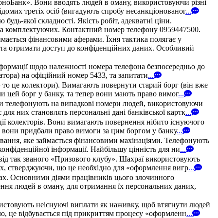
МоноБанк». Вони вводять людей в оману, використовуючи різні
домих третіх осіб (вигадують спробу несанкціонованог
...
удь-якої складності. Якість робіт, адекватні ціни.
в та комплектуючих. Контактний номер телефону 0959447500.
мається фінансовими аферами. Їхня тактика полягає у
у та отримати доступ до конфіденційних даних. Особливий
нформації щодо належності номера телефона безпосередньо до
ератора) на офіційний номер 5433, та запитати
...
 то це колектори). Вимагають повернути старий борг (він вже
и цей борг у банку, та тепер вони мають право вимог
...
они телефонують на випадкові номери людей, використовуючи
для них становлять персональні дані банківської картк
...
ції колекторів. Вони вимагають повернення нібито існуючого
и, вони придбали право вимоги за цим боргом у банку
...
ування, яке займається фінансовими махінаціями. Телефонують
конфіденційної інформації. Найбільшу цінність для ни
...
 від так званого «Призового клубу». Шахраї використовують
них, стверджуючи, що це необхідно для «оформлення вигр
...
твах. Основними діями працівників цього злочинного
ння людей в оману, для отримання їх персональних даних,
ристовують неіснуючі виплати як наживку, щоб втягнути людей
ло, це відбувається під прикриттям процесу «оформленн
...